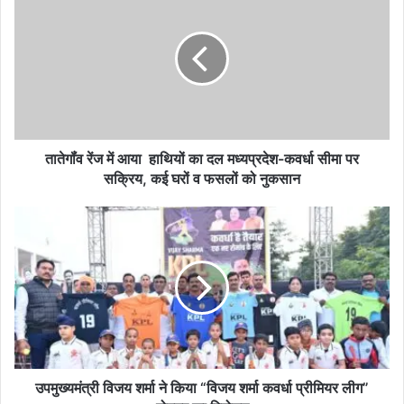
रेंज
में
आया
हाथियों
का
दल
मध्यप्रदेश-
कवर्धा
सीमा
तातेगॉंव रेंज में आया हाथियों का दल मध्यप्रदेश-कवर्धा सीमा पर
पर
सक्रिय, कई घरों व फसलों को नुकसान
सक्रिय,
कई
उपमुख्यमंत्री
घरों
विजय
व
शर्मा
फसलों
ने
को
किया
नुकसान
“विजय
शर्मा
कवर्धा
प्रीमियर
लीग”
उपमुख्यमंत्री विजय शर्मा ने किया “विजय शर्मा कवर्धा प्रीमियर लीग”