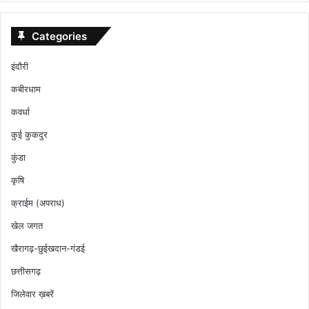
Categories
इंदौरी
कबीरधाम
कवर्धा
कुई कुकदुर
कुंडा
कृषि
क्राईम (अपराध)
खेल जगत
खैरागढ़-छुईखदान-गंडई
छत्तीसगढ़
जिलेवार ख़बरें