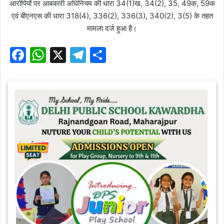
आरोपियों पर आबकारी अधिनियम की धारा 34(1)ख, 34(2), 35, 49क, 59क
एवं बीएनएस की धारा 318(4), 336(2), 336(3), 340(2), 3(5) के तहत
मामला दर्ज हुआ है।
F
W
X
T
S
a
h
el
h
c
at
e
ar
e
s
gr
e
b
A
a
o
p
m
o
p
k