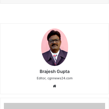
Brajesh Gupta
Editor, cgnnews24.com
Website
तातेगॉंव