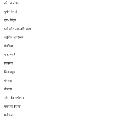
तरेगांव जंगल
दुर्ग-भिलाई
देश-विदेश
धर्म और आध्यात्मिकता
धार्मिक आयोजन
पंडरिया
पांडातराई
पिपरिया
बिलासपुर
बेमेतरा
बोडला
भोरमदेव महोत्सव
मतदाता दिवस
मनोरंजन