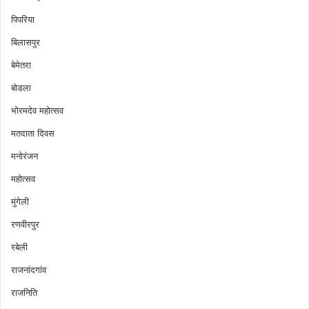
पिपरिया
बिलासपुर
बेमेतरा
बोडला
भोरमदेव महोत्सव
मतदाता दिवस
मनोरंजन
महोत्सव
मुंगेली
रणवीरपुर
रबेली
राजनांदगांव
राजनिति