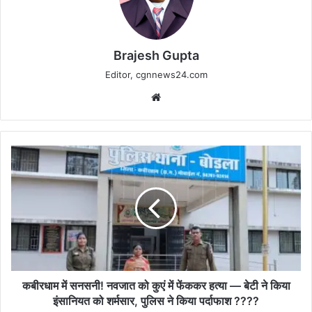
Brajesh Gupta
Editor, cgnnews24.com
Website
कबीरधाम
में
सनसनी!
नवजात
को
कुएं
में
फेंककर
हत्या
—
कबीरधाम में सनसनी! नवजात को कुएं में फेंककर हत्या — बेटी ने किया
बेटी
इंसानियत को शर्मसार, पुलिस ने किया पर्दाफाश ????