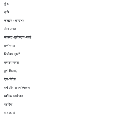
कुंडा
कृषि
क्राईम (अपराध)
खेल जगत
खैरागढ़-छुईखदान-गंडई
छत्तीसगढ़
जिलेवार ख़बरें
तरेगांव जंगल
दुर्ग-भिलाई
देश-विदेश
धर्म और आध्यात्मिकता
धार्मिक आयोजन
पंडरिया
पांडातराई