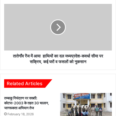
ने
किया
तातेगॉंव
इंसानियत
रेंज
को
में
शर्मसार,
आया
पुलिस
हाथियों
ने
का
किया
दल
पर्दाफाश
मध्यप्रदेश-
????
कवर्धा
सीमा
तातेगॉंव रेंज में आया हाथियों का दल मध्यप्रदेश-कवर्धा सीमा पर
पर
सक्रिय, कई घरों व फसलों को नुकसान
सक्रिय,
कई
घरों
व
Related Articles
फसलों
को
तम्बाकू नियंत्रण पर सख्ती:
नुकसान
कोटपा-2003 के तहत 30 चालान,
जागरूकता अभियान तेज
February 18, 2026