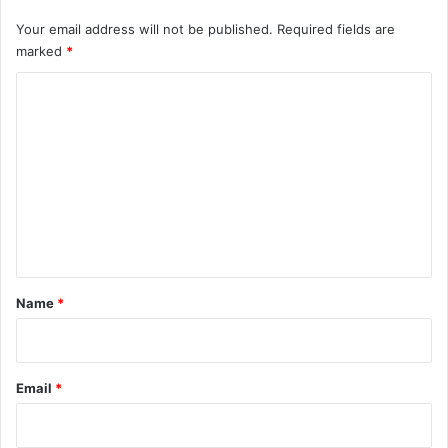
Your email address will not be published.
Required fields are
marked
*
C
o
m
m
e
n
t
*
Name
*
Email
*