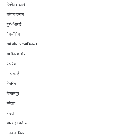
जिलेवार ख़बरें
तरेगांव जंगल
दुर्ग-भिलाई
देश-विदेश
धर्म और आध्यात्मिकता
धार्मिक आयोजन
पंडरिया
पांडातराई
पिपरिया
बिलासपुर
बेमेतरा
बोडला
भोरमदेव महोत्सव
मतदाता दिवस