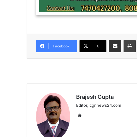
Share via Email
Facebook
X
Brajesh Gupta
Editor, cgnnews24.com
Website