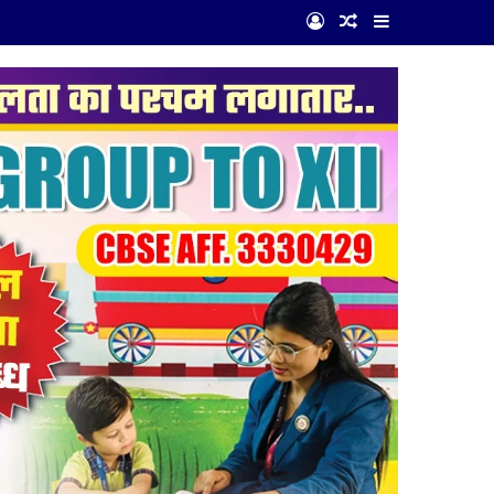
Log In
Random Article
Sidebar