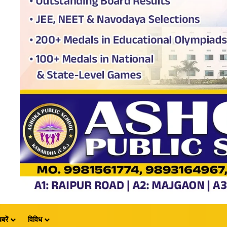
बरें
विविध