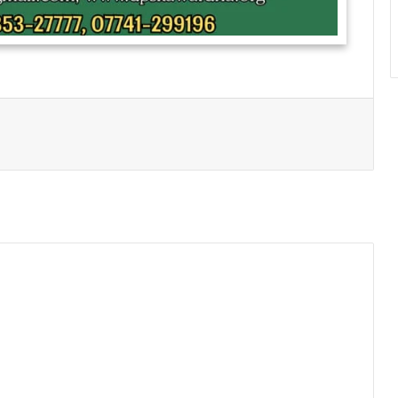
Print