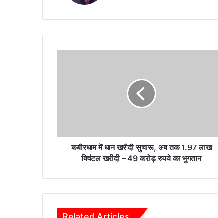
कबीरधाम
में
धान
खरीदी
सुचारू,
अब
तक
1.97
लाख
क्विंटल
कबीरधाम में धान खरीदी सुचारू, अब तक 1.97 लाख
खरीदी
क्विंटल खरीदी – 49 करोड़ रुपये का भुगतान
–
49
करोड़
रुपये
का
Related Articles
भुगतान