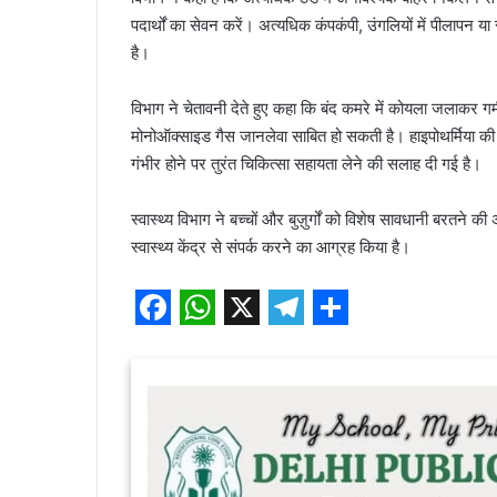
पदार्थों का सेवन करें। अत्यधिक कंपकंपी, उंगलियों में पीलापन य
है।
विभाग ने चेतावनी देते हुए कहा कि बंद कमरे में कोयला जलाकर ग
मोनोऑक्साइड गैस जानलेवा साबित हो सकती है। हाइपोथर्मिया की 
गंभीर होने पर तुरंत चिकित्सा सहायता लेने की सलाह दी गई है।
स्वास्थ्य विभाग ने बच्चों और बुज़ुर्गों को विशेष सावधानी बरतने
स्वास्थ्य केंद्र से संपर्क करने का आग्रह किया है।
F
W
X
T
S
a
h
e
h
c
a
l
a
e
t
e
r
b
s
g
e