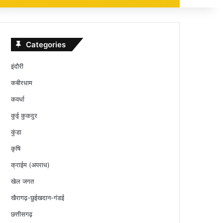
Categories
इंदौरी
कबीरधाम
कवर्धा
कुई कुकदुर
कुंडा
कृषि
क्राईम (अपराध)
खेल जगत
खैरागढ़-छुईखदान-गंडई
छत्तीसगढ़