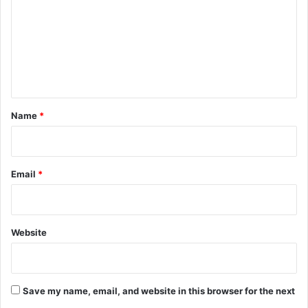
m
m
e
n
t
*
Name
*
Email
*
Website
Save my name, email, and website in this browser for the next