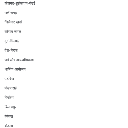
खैरागढ़-छुईखदान-गंडई
छत्तीसगढ़
जिलेवार ख़बरें
तरेगांव जंगल
दुर्ग-भिलाई
देश-विदेश
धर्म और आध्यात्मिकता
धार्मिक आयोजन
पंडरिया
पांडातराई
पिपरिया
बिलासपुर
बेमेतरा
बोडला