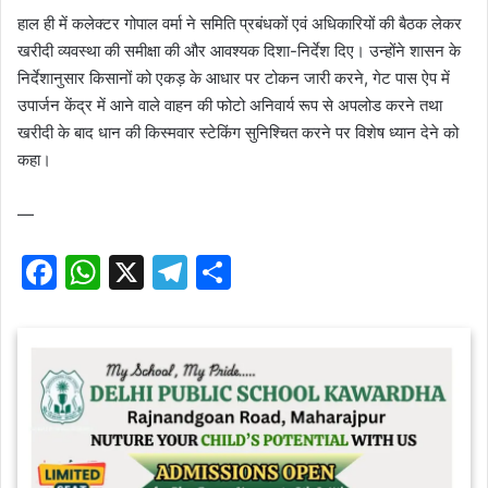
हाल ही में कलेक्टर गोपाल वर्मा ने समिति प्रबंधकों एवं अधिकारियों की बैठक लेकर
खरीदी व्यवस्था की समीक्षा की और आवश्यक दिशा-निर्देश दिए। उन्होंने शासन के
निर्देशानुसार किसानों को एकड़ के आधार पर टोकन जारी करने, गेट पास ऐप में
उपार्जन केंद्र में आने वाले वाहन की फोटो अनिवार्य रूप से अपलोड करने तथा
खरीदी के बाद धान की किस्मवार स्टेकिंग सुनिश्चित करने पर विशेष ध्यान देने को
कहा।
—
F
W
X
T
S
a
h
el
h
c
at
e
ar
e
s
gr
e
b
A
a
o
p
m
o
p