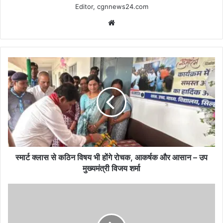
Editor, cgnnews24.com
Website
स्मार्ट
क्लास
से
कठिन
विषय
भी
होंगे
रोचक,
आकर्षक
और
स्मार्ट क्लास से कठिन विषय भी होंगे रोचक, आकर्षक और आसान – उप
आसान
मुख्यमंत्री विजय शर्मा
–
उप
शीतलहर
मुख्यमंत्री
से
विजय
बचाव
शर्मा
के