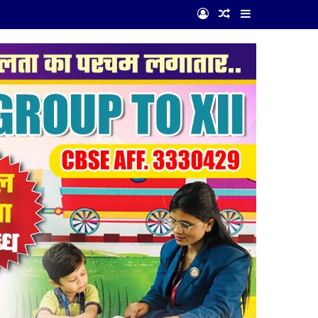
Log In
Random Article
Sidebar