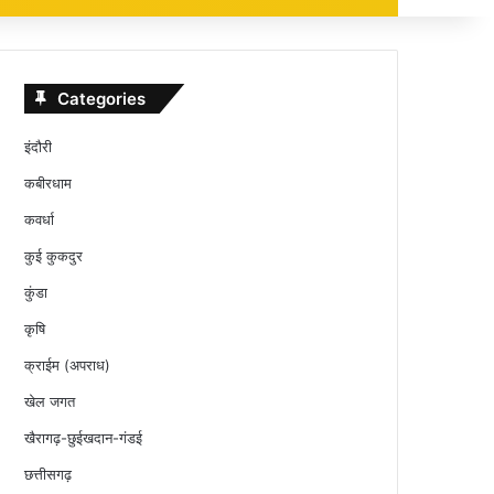
Categories
इंदौरी
कबीरधाम
कवर्धा
कुई कुकदुर
कुंडा
कृषि
क्राईम (अपराध)
खेल जगत
खैरागढ़-छुईखदान-गंडई
छत्तीसगढ़