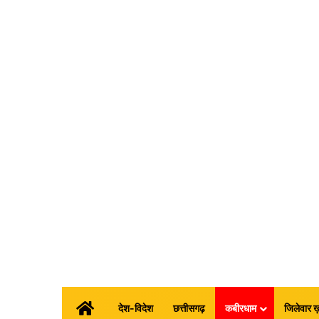
होम
देश-विदेश
छत्तीसगढ़
कबीरधाम
जिलेवार ख़