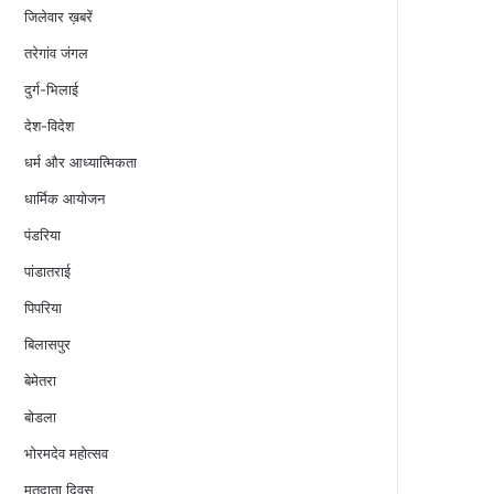
जिलेवार ख़बरें
तरेगांव जंगल
दुर्ग-भिलाई
देश-विदेश
धर्म और आध्यात्मिकता
धार्मिक आयोजन
पंडरिया
पांडातराई
पिपरिया
बिलासपुर
बेमेतरा
बोडला
भोरमदेव महोत्सव
मतदाता दिवस