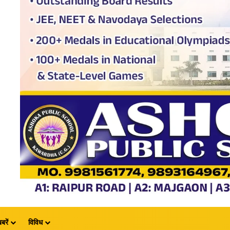
बरें
विविध