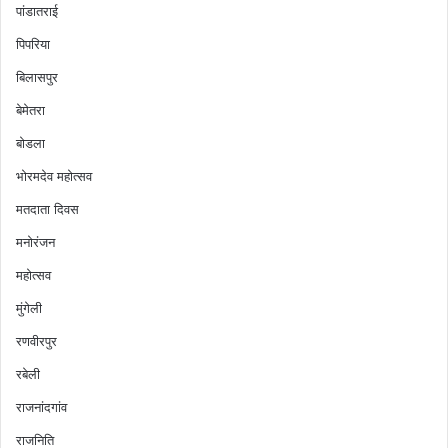
पांडातराई
पिपरिया
बिलासपुर
बेमेतरा
बोडला
भोरमदेव महोत्सव
मतदाता दिवस
मनोरंजन
महोत्सव
मुंगेली
रणवीरपुर
रबेली
राजनांदगांव
राजनिति