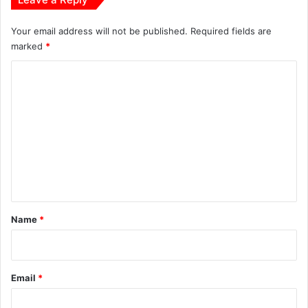
Your email address will not be published.
Required fields are
marked
*
C
o
m
m
e
n
t
*
Name
*
Email
*