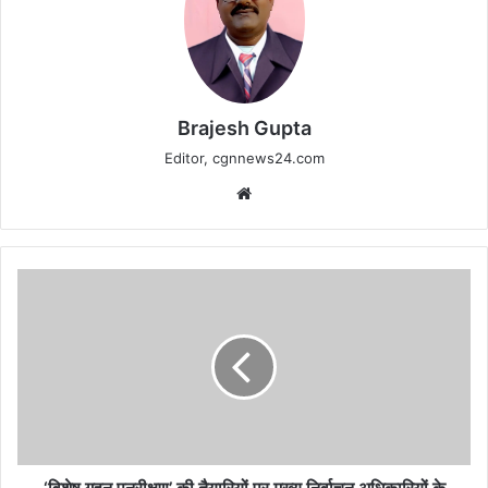
Brajesh Gupta
Editor, cgnnews24.com
Website
‘विशेष
गहन
पुनरीक्षण’
की
तैयारियों
पर
मुख्य
निर्वाचन
अधिकारियों
के