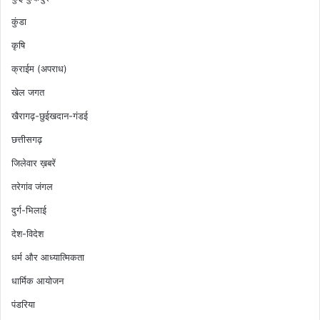
कुंडा
कृषि
क्राईम (अपराध)
खेल जगत
खैरागढ़-छुईखदान-गंडई
छत्तीसगढ़
जिलेवार ख़बरें
तरेगांव जंगल
दुर्ग-भिलाई
देश-विदेश
धर्म और आध्यात्मिकता
धार्मिक आयोजन
पंडरिया