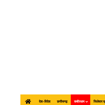
होम
देश-विदेश
छत्तीसगढ़
कबीरधाम
जिलेवार ख़