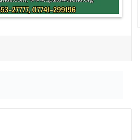
Print