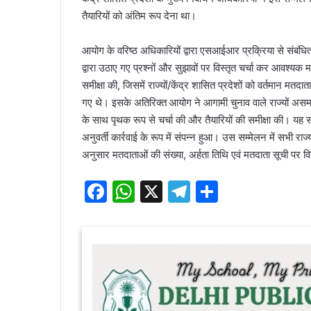
तैयारियों को अंतिम रूप देना था।
आयोग के वरिष्ठ अधिकारियों द्वारा एसआईआर प्रक्रिया से संबंधित
द्वारा उठाए गए प्रश्नों और सुझावों पर विस्तृत चर्चा कर आवश्यक मार
समीक्षा की, जिसमें राज्यों/केंद्र शासित प्रदेशों को वर्तमान म
गए थे। इसके अतिरिक्त आयोग ने आगामी चुनाव वाले राज्यों असम, 
के साथ पृथक रूप से चर्चा की और तैयारियों की समीक्षा की।
अनुवर्ती कार्रवाई के रूप में संपन्न हुआ। उस सम्मेलन में सभी राज्य
अनुसार मतदाताओं की संख्या, अर्हता तिथि एवं मतदाता सूची पर विस
F
W
X
T
S
a
h
el
h
c
at
e
ar
e
s
gr
e
b
A
a
o
p
m