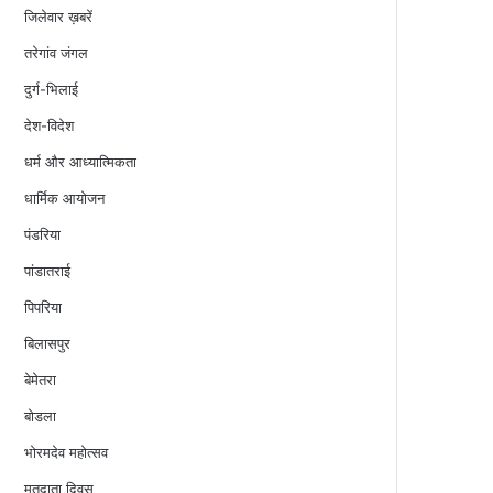
जिलेवार ख़बरें
तरेगांव जंगल
दुर्ग-भिलाई
देश-विदेश
धर्म और आध्यात्मिकता
धार्मिक आयोजन
पंडरिया
पांडातराई
पिपरिया
बिलासपुर
बेमेतरा
बोडला
भोरमदेव महोत्सव
मतदाता दिवस