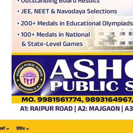
बरें
विविध