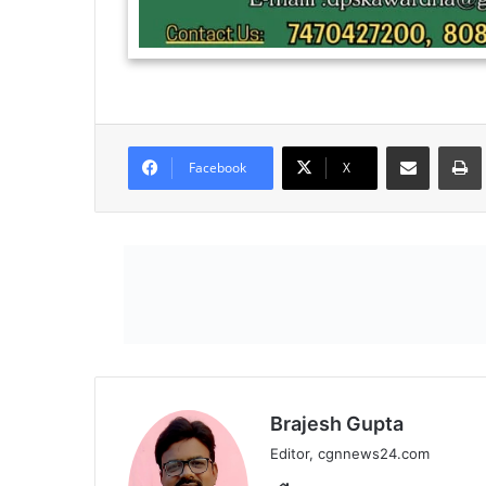
Share via Email
Facebook
X
Brajesh Gupta
Editor, cgnnews24.com