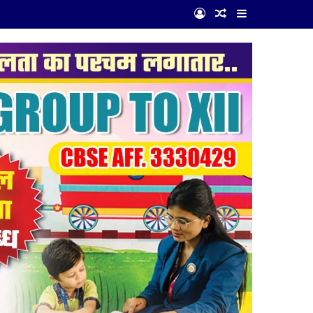
Log In
Random Article
Sidebar