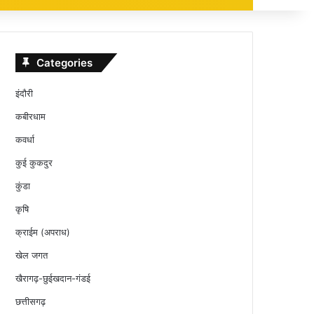
Categories
इंदौरी
कबीरधाम
कवर्धा
कुई कुकदुर
कुंडा
कृषि
क्राईम (अपराध)
खेल जगत
खैरागढ़-छुईखदान-गंडई
छत्तीसगढ़