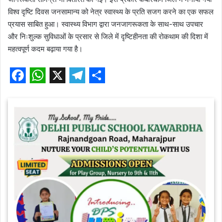
विश्व दृष्टि दिवस जनसामान्य को नेत्र स्वास्थ्य के प्रति सजग करने का एक सफल
प्रयास साबित हुआ। स्वास्थ्य विभाग द्वारा जनजागरूकता के साथ-साथ उपचार
और निःशुल्क सुविधाओं के प्रसार से जिले में दृष्टिहीनता की रोकथाम की दिशा में
महत्वपूर्ण कदम बढ़ाया गया है।
F
W
X
T
S
a
h
e
h
c
a
l
a
e
t
e
r
b
s
g
e
o
A
r
o
p
a
k
p
m