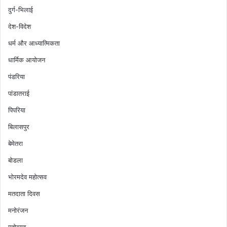
दुर्ग-भिलाई
देश-विदेश
धर्म और आध्यात्मिकता
धार्मिक आयोजन
पंडरिया
पांडातराई
पिपरिया
बिलासपुर
बेमेतरा
बोडला
भोरमदेव महोत्सव
मतदाता दिवस
मनोरंजन
महोत्सव