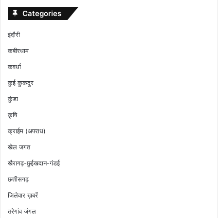
Categories
इंदौरी
कबीरधाम
कवर्धा
कुई कुकदुर
कुंडा
कृषि
क्राईम (अपराध)
खेल जगत
खैरागढ़-छुईखदान-गंडई
छत्तीसगढ़
जिलेवार ख़बरें
तरेगांव जंगल