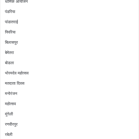
धार्मिक आयोजन
पंडरिया
पांडातराई
पिपरिया
बिलासपुर
बेमेतरा
बोडला
भोरमदेव महोत्सव
मतदाता दिवस
मनोरंजन
महोत्सव
मुंगेली
रणवीरपुर
रबेली