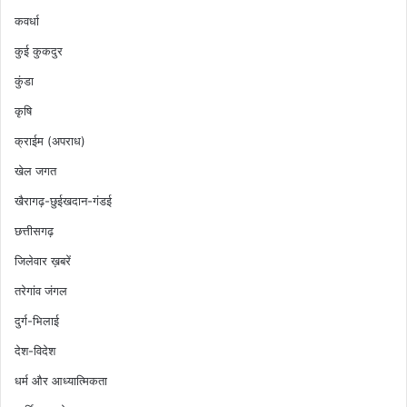
कवर्धा
कुई कुकदुर
कुंडा
कृषि
क्राईम (अपराध)
खेल जगत
खैरागढ़-छुईखदान-गंडई
छत्तीसगढ़
जिलेवार ख़बरें
तरेगांव जंगल
दुर्ग-भिलाई
देश-विदेश
धर्म और आध्यात्मिकता