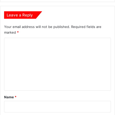
Leave a Reply
Your email address will not be published.
Required fields are
marked
*
C
o
m
m
e
n
t
*
Name
*