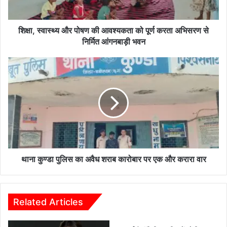
पूर्ण
करता
अभिसरण
शिक्षा, स्वास्थ्य और पोषण की आवश्यकता को पूर्ण करता अभिसरण से
से
निर्मित आंगनबाड़ी भवन
निर्मित
आंगनबाड़ी
थाना
भवन
कुण्डा
पुलिस
का
अवैध
शराब
कारोबार
पर
एक
और
थाना कुण्डा पुलिस का अवैध शराब कारोबार पर एक और करारा वार
करारा
वार
Related Articles