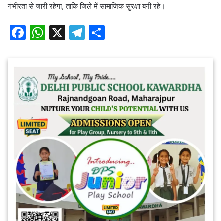
गंभीरता से जारी रहेगा, ताकि जिले में सामाजिक सुरक्षा बनी रहे।
F
W
X
T
S
a
h
el
h
c
at
e
ar
e
s
gr
e
b
A
a
o
p
m
o
p
k