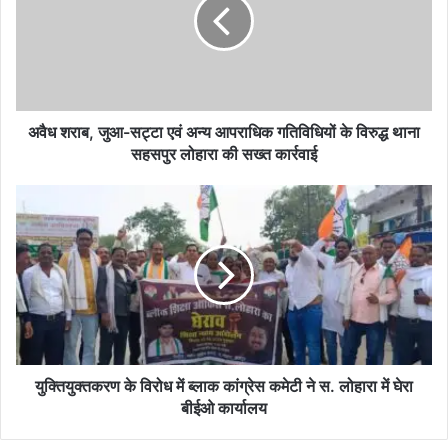
सट्टा
एवं
अन्य
आपराधिक
गतिविधियों
के
विरुद्ध
अवैध शराब, जुआ-सट्टा एवं अन्य आपराधिक गतिविधियों के विरुद्ध थाना
थाना
सहसपुर लोहारा की सख्त कार्रवाई
सहसपुर
लोहारा
युक्तियुक्तकरण
की
के
सख्त
विरोध
कार्रवाई
में
ब्लाक
कांग्रेस
कमेटी
ने
स.
लोहारा
युक्तियुक्तकरण के विरोध में ब्लाक कांग्रेस कमेटी ने स. लोहारा में घेरा
में
बीईओ कार्यालय
घेरा
बीईओ