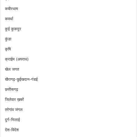
कबीरधाम
कवर्धा
कुई कुकदुर
कुंडा
कृषि
क्राईम (अपराध)
खेल जगत
खैरागढ़-छुईखदान-गंडई
छत्तीसगढ़
जिलेवार ख़बरें
तरेगांव जंगल
दुर्ग-भिलाई
देश-विदेश