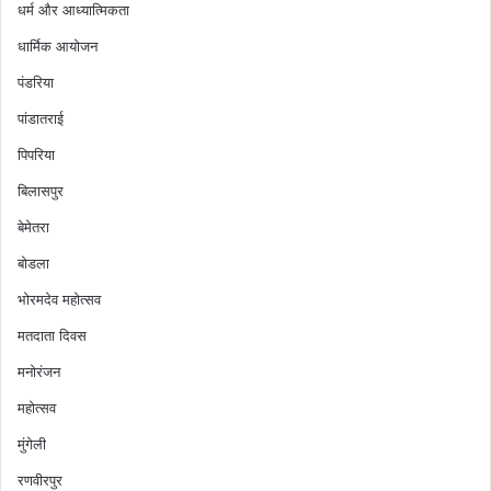
धर्म और आध्यात्मिकता
धार्मिक आयोजन
पंडरिया
पांडातराई
पिपरिया
बिलासपुर
बेमेतरा
बोडला
भोरमदेव महोत्सव
मतदाता दिवस
मनोरंजन
महोत्सव
मुंगेली
रणवीरपुर