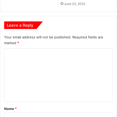
June 23, 2023
Leave a Reply
Your email address will not be published.
Required fields are
marked
*
C
o
m
m
e
n
t
*
Name
*