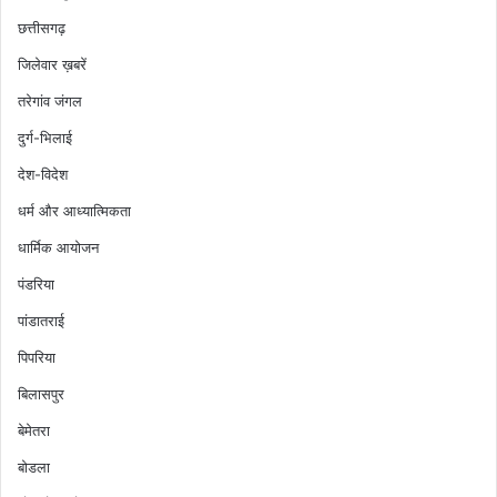
छत्तीसगढ़
जिलेवार ख़बरें
तरेगांव जंगल
दुर्ग-भिलाई
देश-विदेश
धर्म और आध्यात्मिकता
धार्मिक आयोजन
पंडरिया
पांडातराई
पिपरिया
बिलासपुर
बेमेतरा
बोडला