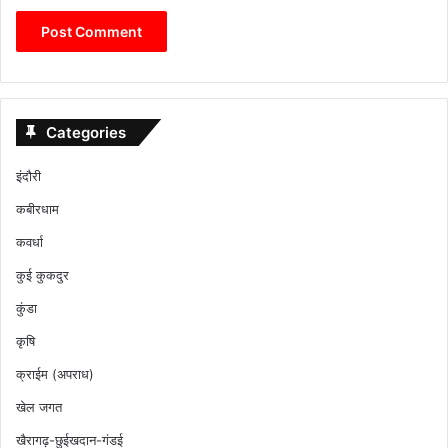
Categories
इंदौरी
कबीरधाम
कवर्धा
कुई कुकदुर
कुंडा
कृषि
क्राईम (अपराध)
खेल जगत
खैरागढ़-छुईखदान-गंडई