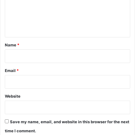
m
e
n
t
*
Name
*
Email
*
Website
Save my name, email, and website in this browser for the next
time I comment.