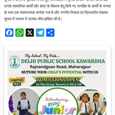
उनके सामाजिक कार्यों और क्षेत्र के विकास हेतु किये गए जनहित के कार्यों से जनता
के मध्य एक सकारात्मक सन्देश गया है और नगरीय निकाय एवं त्रिस्तरीय पंचायत
चुनाव में भाजपा ने प्रचंड जीत हासिल की है।
F
W
X
T
S
a
h
el
h
c
at
e
ar
e
s
gr
e
b
A
a
o
p
m
o
p
k