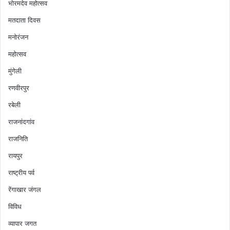
भोरमदेव महोत्सव
मतदाता दिवस
मनोरंजन
महोत्सव
मुंगेली
रणवीरपुर
रबेली
राजनांदगांव
राजनिति
रायपुर
राष्ट्रीय पर्व
रेंगाखार जंगल
विविध
व्यापार जगत