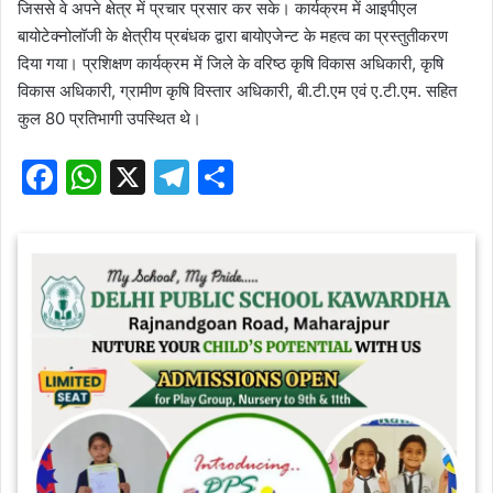
जिससे वे अपने क्षेत्र में प्रचार प्रसार कर सके। कार्यक्रम में आइपीएल
बायोटेक्नोलॉजी के क्षेत्रीय प्रबंधक द्वारा बायोएजेन्ट के महत्व का प्रस्तुतीकरण
दिया गया। प्रशिक्षण कार्यक्रम में जिले के वरिष्ठ कृषि विकास अधिकारी, कृषि
विकास अधिकारी, ग्रामीण कृषि विस्तार अधिकारी, बी.टी.एम एवं ए.टी.एम. सहित
कुल 80 प्रतिभागी उपस्थित थे।
F
W
X
T
S
a
h
el
h
c
at
e
ar
e
s
gr
e
b
A
a
o
p
m
o
p
k