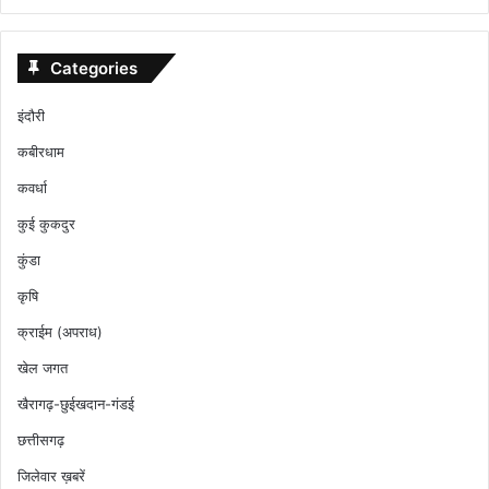
Categories
इंदौरी
कबीरधाम
कवर्धा
कुई कुकदुर
कुंडा
कृषि
क्राईम (अपराध)
खेल जगत
खैरागढ़-छुईखदान-गंडई
छत्तीसगढ़
जिलेवार ख़बरें