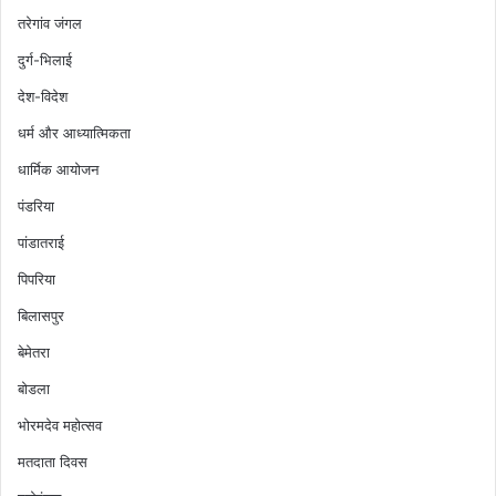
तरेगांव जंगल
दुर्ग-भिलाई
देश-विदेश
धर्म और आध्यात्मिकता
धार्मिक आयोजन
पंडरिया
पांडातराई
पिपरिया
बिलासपुर
बेमेतरा
बोडला
भोरमदेव महोत्सव
मतदाता दिवस