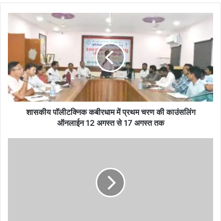
शासकीय
पॉलीटक्निक
कबीरधाम
में
प्रथम
चरण
की
काउंसलिंग
ऑनलाईन
12
शासकीय पॉलीटक्निक कबीरधाम में प्रथम चरण की काउंसलिंग
अगस्त
ऑनलाईन 12 अगस्त से 17 अगस्त तक
से
17
आकांक्षी
अगस्त
ब्लाक
तक
के
ग्राम
ढोलबज्जा
में
हुए
विविध