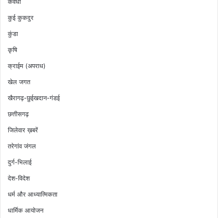
कवर्धा
कुई कुकदुर
कुंडा
कृषि
क्राईम (अपराध)
खेल जगत
खैरागढ़-छुईखदान-गंडई
छत्तीसगढ़
जिलेवार ख़बरें
तरेगांव जंगल
दुर्ग-भिलाई
देश-विदेश
धर्म और आध्यात्मिकता
धार्मिक आयोजन