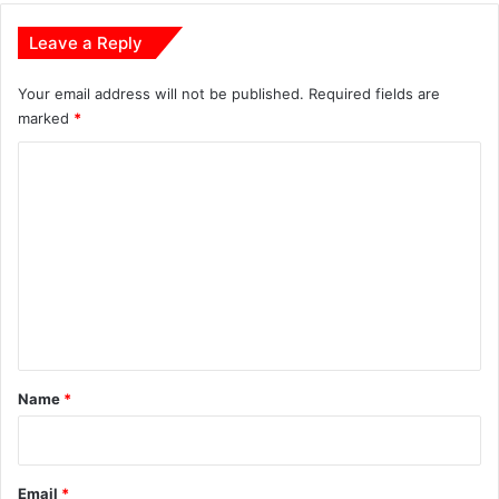
Leave a Reply
Your email address will not be published.
Required fields are
marked
*
C
o
m
m
e
n
t
*
Name
*
Email
*