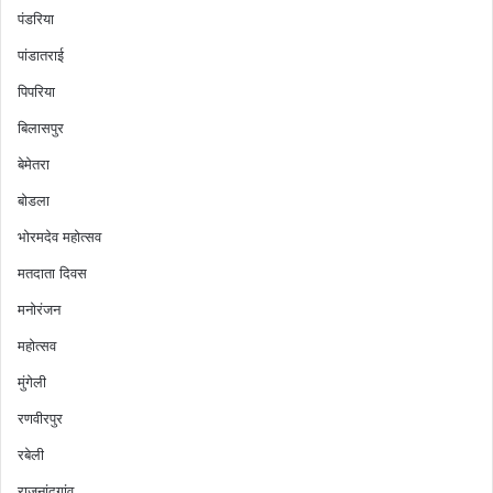
पंडरिया
पांडातराई
पिपरिया
बिलासपुर
बेमेतरा
बोडला
भोरमदेव महोत्सव
मतदाता दिवस
मनोरंजन
महोत्सव
मुंगेली
रणवीरपुर
रबेली
राजनांदगांव