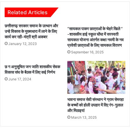
फेंक
प्रतियोगिता
Related Articles
का
आयोजन
छत्तीसगढ़ सरकार समाज के उत्थान और
“सायकल पाकर छात्राओं के चेहरे खिले ”
उन्हे विकास के मुख्यधारा में लाने के लिए
-शासकीय हाई स्कूल घोंघा में सरस्वती
कार्य कर रही-मंत्री श्री अकबर
सायकल योजना अंतर्गत कक्षा नवमी के नव
January 12, 2023
प्रवेशी छात्राओं के लिए सायकल वितरण
September 16, 2025
छ ग अनुसूचित जन जाति शासकीय सेवक
विकास संघ के बैठक में लिए कई निर्णय
June 17, 2024
भावना समाज सेवी संस्थान ने ग्राम सेमरहा
के बच्चों को होली उपहार में दिए रंग-गुलाल
और मिठाइयां
March 13, 2025