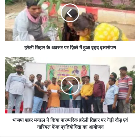
के
अवसर
पर
ज़िले
में
हुआ
वृहद
वृक्षारोपण
हरेली तिहार के अवसर पर ज़िले में हुआ वृहद वृक्षारोपण
भाजपा
शहर
मण्डल
ने
किया
पारम्परिक
हरेली
तिहार
पर
गेड़ी
भाजपा शहर मण्डल ने किया पारम्परिक हरेली तिहार पर गेड़ी दौड़ एवं
दौड़
नारियल फेंक प्रतियोगिता का आयोजन
एवं
नारियल