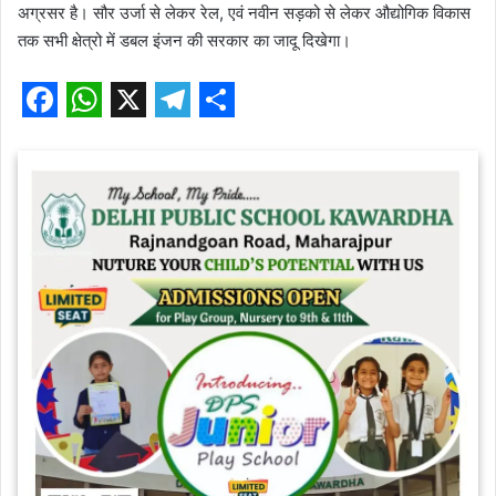
अग्रसर है। सौर उर्जा से लेकर रेल, एवं नवीन सड़को से लेकर औद्योगिक विकास
तक सभी क्षेत्रो में डबल इंजन की सरकार का जादू दिखेगा।
F
W
X
T
S
a
h
e
h
c
a
l
a
e
t
e
r
b
s
g
e
o
A
r
o
p
a
k
p
m