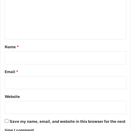
m
m
e
n
t
*
Name
*
Email
*
Website
Save my name, email, and website in this browser for the next
time I comment.