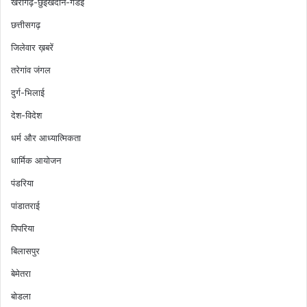
खैरागढ़-छुईखदान-गंडई
छत्तीसगढ़
जिलेवार ख़बरें
तरेगांव जंगल
दुर्ग-भिलाई
देश-विदेश
धर्म और आध्यात्मिकता
धार्मिक आयोजन
पंडरिया
पांडातराई
पिपरिया
बिलासपुर
बेमेतरा
बोडला