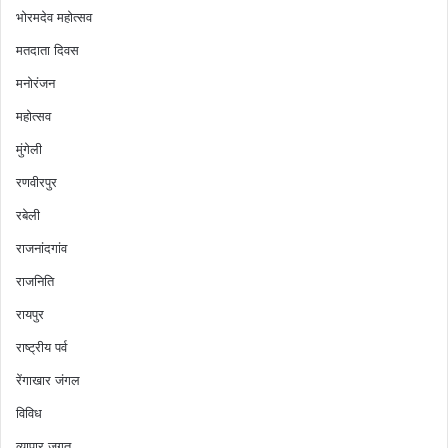
भोरमदेव महोत्सव
मतदाता दिवस
मनोरंजन
महोत्सव
मुंगेली
रणवीरपुर
रबेली
राजनांदगांव
राजनिति
रायपुर
राष्ट्रीय पर्व
रेंगाखार जंगल
विविध
व्यापार जगत