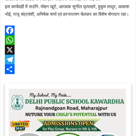
इस कार्यवाही में सउनि. मोहन खुटे, आरक्षक सुनील घृतलहरे, हुकुम माथुर, आकाश
भोई, राजू चंद्रवंशी, अभिषेक शर्मा एवं हरनारायण चेलकर का विशेष योगदान रहा।
F
a
W
c
h
X
e
a
T
b
t
e
S
o
s
l
h
o
A
e
a
k
p
g
r
p
r
e
a