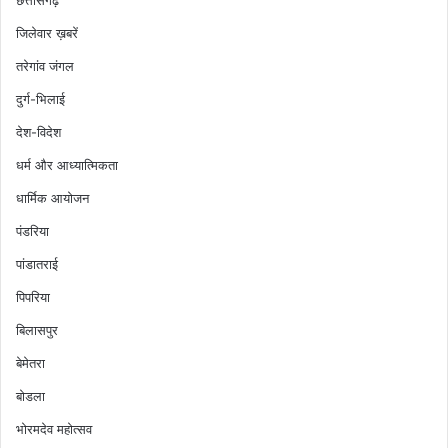
छत्तीसगढ़
जिलेवार ख़बरें
तरेगांव जंगल
दुर्ग-भिलाई
देश-विदेश
धर्म और आध्यात्मिकता
धार्मिक आयोजन
पंडरिया
पांडातराई
पिपरिया
बिलासपुर
बेमेतरा
बोडला
भोरमदेव महोत्सव