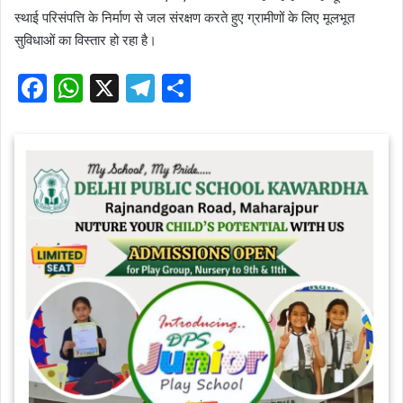
स्थाई परिसंपत्ति के निर्माण से जल संरक्षण करते हुए ग्रामीणों के लिए मूलभूत
सुविधाओं का विस्तार हो रहा है।
F
W
X
T
S
a
h
el
h
c
at
e
ar
e
s
gr
e
b
A
a
o
p
m
o
p
k