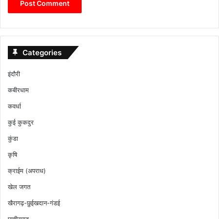
Categories
इंदौरी
कबीरधाम
कवर्धा
कुई कुकदुर
कुंडा
कृषि
क्राईम (अपराध)
खेल जगत
खैरागढ़-छुईखदान-गंडई