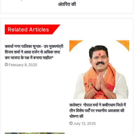
हितग्राहियों
अंतरित की
के
खाते
में
8
Related Articles
करोड़
12
कवर्धा नगर पालिका चुनाव- उप मुख्यमंत्री
लाख
विजय शर्मा ने आधा दर्जन से अधिक सभा
88
कर भाजपा के पक्ष में बनाया माहौल*
हजार
February 8, 2025
रूपए
की
राशि
अंतरित
की
कलेक्टर गोपाल वर्मा ने कबीरधाम जिले में
तीन विशेष पर्वों पर स्थानीय अवकाश की
घोषणा की
July 12, 2025