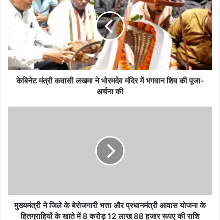
कवासी
लखमा
ने
भोरमदेव
मंदिर
में
भगवान
शिव
केबिनेट मंत्री कवासी लखमा ने भोरमदेव मंदिर में भगवान शिव की पूजा-
की
अर्चना की
पूजा-
अर्चना
मुख्यमंत्री
की
ने
जिले
के
बेरोजगारी
भत्ता
और
प्रधानमंत्री
आवास
योजना
मुख्यमंत्री ने जिले के बेरोजगारी भत्ता और प्रधानमंत्री आवास योजना के
के
हितग्राहियों के खाते में 8 करोड़ 12 लाख 88 हजार रूपए की राशि