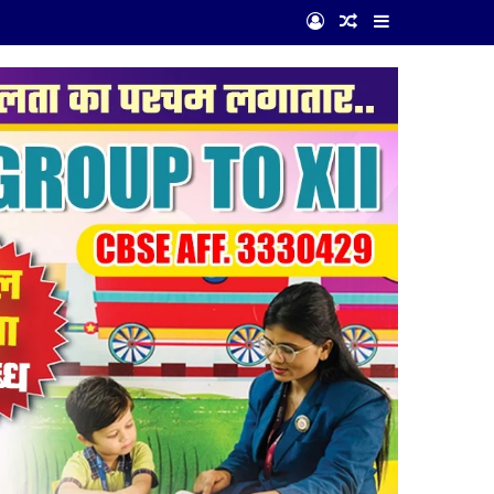
Log In
Random Article
Sidebar