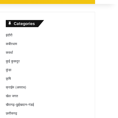
Categories
इंदौरी
कबीरधाम
कवर्धा
कुई कुकदुर
कुंडा
कृषि
क्राईम (अपराध)
खेल जगत
खैरागढ़-छुईखदान-गंडई
छत्तीसगढ़