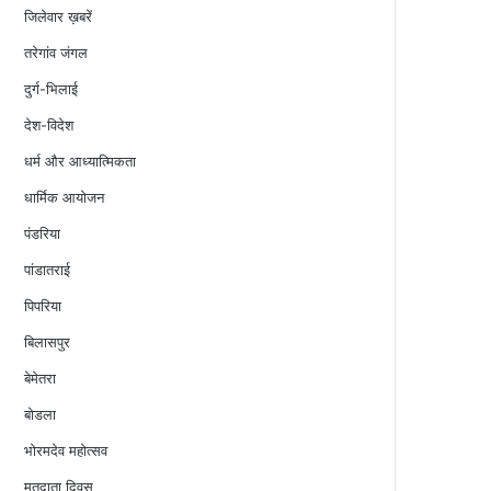
जिलेवार ख़बरें
तरेगांव जंगल
दुर्ग-भिलाई
देश-विदेश
धर्म और आध्यात्मिकता
धार्मिक आयोजन
पंडरिया
पांडातराई
पिपरिया
बिलासपुर
बेमेतरा
बोडला
भोरमदेव महोत्सव
मतदाता दिवस