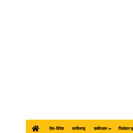
होम
देश-विदेश
छत्तीसगढ़
कबीरधाम
जिलेवार ख़