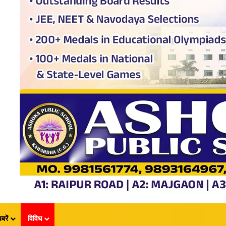
बरें
विविध