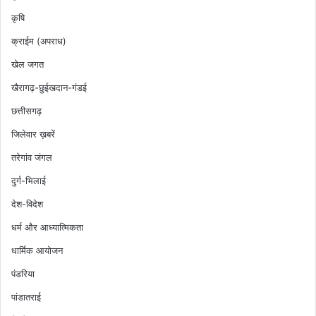
कृषि
क्राईम (अपराध)
खेल जगत
खैरागढ़-छुईखदान-गंडई
छत्तीसगढ़
जिलेवार ख़बरें
तरेगांव जंगल
दुर्ग-भिलाई
देश-विदेश
धर्म और आध्यात्मिकता
धार्मिक आयोजन
पंडरिया
पांडातराई