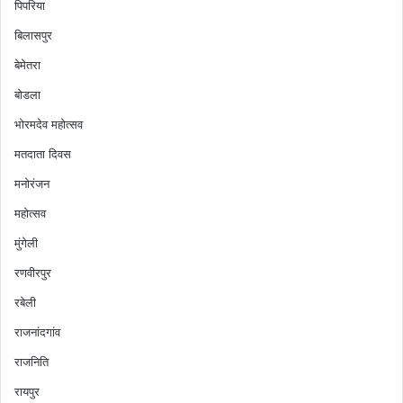
पिपरिया
बिलासपुर
बेमेतरा
बोडला
भोरमदेव महोत्सव
मतदाता दिवस
मनोरंजन
महोत्सव
मुंगेली
रणवीरपुर
रबेली
राजनांदगांव
राजनिति
रायपुर