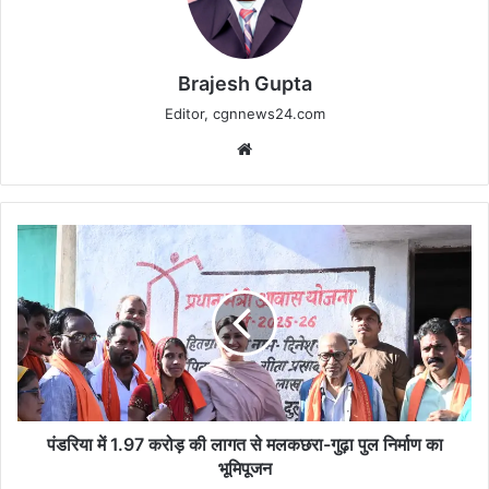
Brajesh Gupta
Editor, cgnnews24.com
Website
पंडरिया
में
1.97
करोड़
की
लागत
से
मलकछरा-
गुढ़ा
पुल
पंडरिया में 1.97 करोड़ की लागत से मलकछरा-गुढ़ा पुल निर्माण का
निर्माण
भूमिपूजन
का