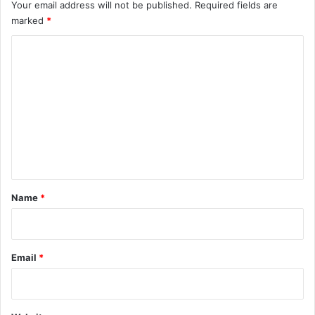
Your email address will not be published.
Required fields are
marked
*
C
o
m
m
e
n
t
*
Name
*
Email
*