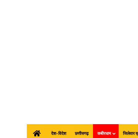
होम
देश-विदेश
छत्तीसगढ़
कबीरधाम
जिलेवार ख़