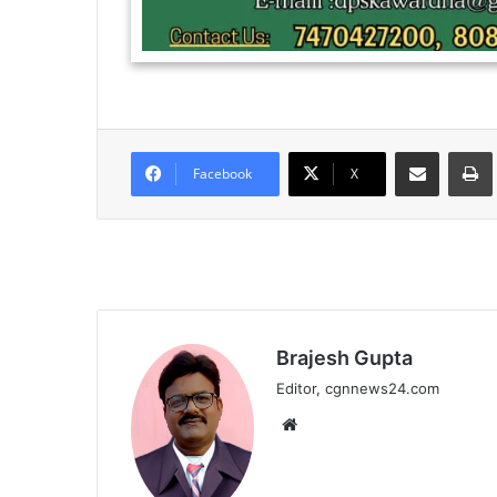
Share via Email
Facebook
X
Brajesh Gupta
Editor, cgnnews24.com
Website