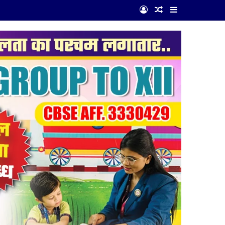
Log In
Random Article
Sidebar