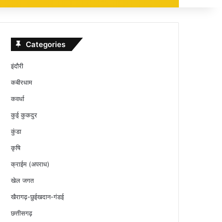
Categories
इंदौरी
कबीरधाम
कवर्धा
कुई कुकदुर
कुंडा
कृषि
क्राईम (अपराध)
खेल जगत
खैरागढ़-छुईखदान-गंडई
छत्तीसगढ़