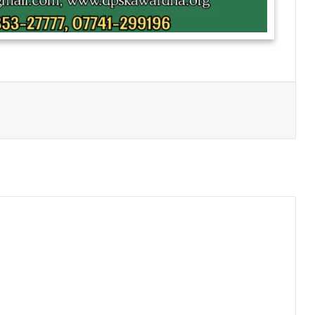
Print