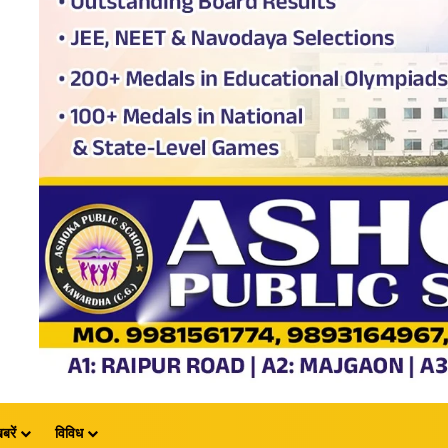
बरें
विविध