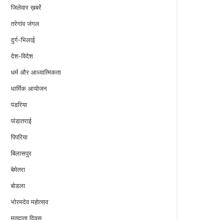
जिलेवार ख़बरें
तरेगांव जंगल
दुर्ग-भिलाई
देश-विदेश
धर्म और आध्यात्मिकता
धार्मिक आयोजन
पंडरिया
पांडातराई
पिपरिया
बिलासपुर
बेमेतरा
बोडला
भोरमदेव महोत्सव
मतदाता दिवस