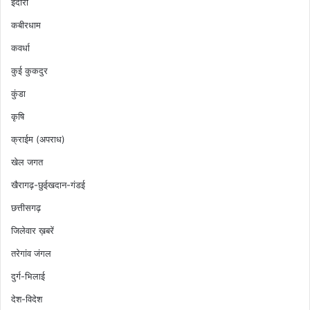
इंदौरी
कबीरधाम
कवर्धा
कुई कुकदुर
कुंडा
कृषि
क्राईम (अपराध)
खेल जगत
खैरागढ़-छुईखदान-गंडई
छत्तीसगढ़
जिलेवार ख़बरें
तरेगांव जंगल
दुर्ग-भिलाई
देश-विदेश