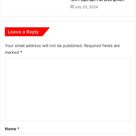
July 23, 2024
Leave a Reply
Your email address will not be published.
Required fields are
marked
*
C
o
m
m
e
n
t
*
Name
*