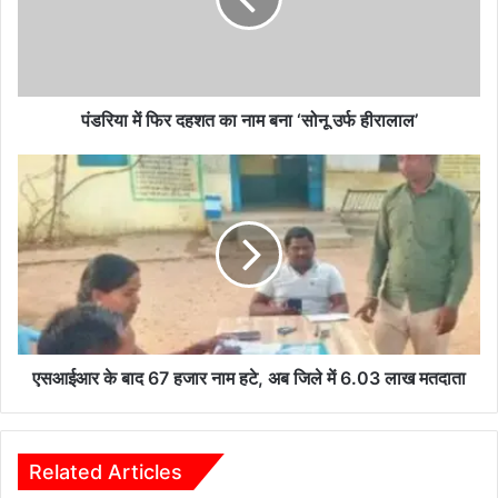
का
नाम
बना
‘सोनू
उर्फ
हीरालाल’
पंडरिया में फिर दहशत का नाम बना ‘सोनू उर्फ हीरालाल’
एसआईआर
के
बाद
67
हजार
नाम
हटे,
अब
जिले
में
एसआईआर के बाद 67 हजार नाम हटे, अब जिले में 6.03 लाख मतदाता
6.03
लाख
मतदाता
Related Articles