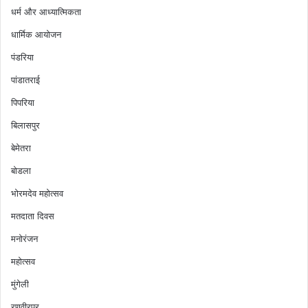
धर्म और आध्यात्मिकता
धार्मिक आयोजन
पंडरिया
पांडातराई
पिपरिया
बिलासपुर
बेमेतरा
बोडला
भोरमदेव महोत्सव
मतदाता दिवस
मनोरंजन
महोत्सव
मुंगेली
रणवीरपुर