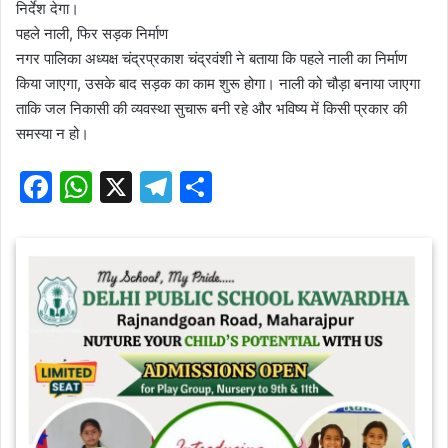
निर्देश देगा।
पहले नाली, फिर सड़क निर्माण
नगर पालिका अध्यक्ष चंद्रप्रकाश चंद्रवंशी ने बताया कि पहले नाली का निर्माण
किया जाएगा, उसके बाद सड़क का काम शुरू होगा। नाली को चौड़ा बनाया जाएगा
ताकि जल निकासी की व्यवस्था सुचारू बनी रहे और भविष्य में किसी प्रकार की
समस्या न हो।
F
W
X
T
S
a
h
el
h
c
at
e
ar
e
s
gr
e
b
A
a
o
p
m
o
p
k