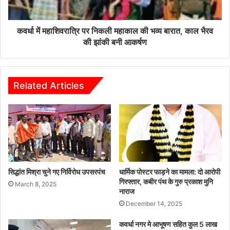
भव्य
बारात,
काल
कवर्धा में महाशिवरात्रि पर निकली महाकाल की भव्य बारात, काल भैरव
भैरव
की झांकी बनी आकर्षण
की
झांकी
बनी
आकर्षण
Related Articles
सिद्धांत मिश्रा चुने गए निर्विरोध उपसरपंच
धार्मिक पोस्टर फाड़ने का मामला: दो आरोपी
गिरफ्तार, कबीर पंथ के गुरु प्रकाश मुनि
March 8, 2025
नाराज
December 14, 2025
कवर्धा नगर मे आभूषण सहित कुल 5 लाख