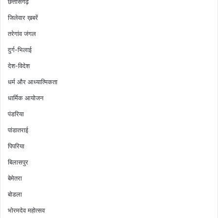
छत्तीसगढ़
जिलेवार ख़बरें
तरेगांव जंगल
दुर्ग-भिलाई
देश-विदेश
धर्म और आध्यात्मिकता
धार्मिक आयोजन
पंडरिया
पांडातराई
पिपरिया
बिलासपुर
बेमेतरा
बोडला
भोरमदेव महोत्सव