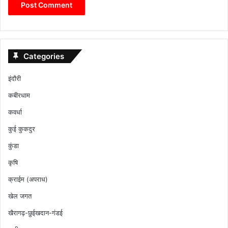
Categories
इंदौरी
कबीरधाम
कवर्धा
कुई कुकदुर
कुंडा
कृषि
क्राईम (अपराध)
खेल जगत
खैरागढ़-छुईखदान-गंडई