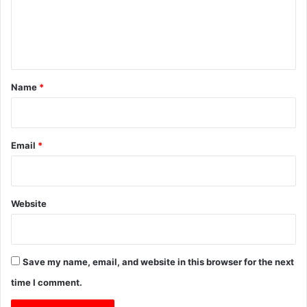
m
e
n
t
*
Name
*
Email
*
Website
Save my name, email, and website in this browser for the next
time I comment.