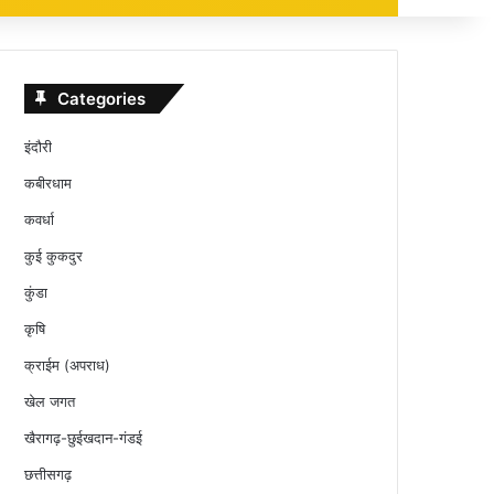
Categories
इंदौरी
कबीरधाम
कवर्धा
कुई कुकदुर
कुंडा
कृषि
क्राईम (अपराध)
खेल जगत
खैरागढ़-छुईखदान-गंडई
छत्तीसगढ़