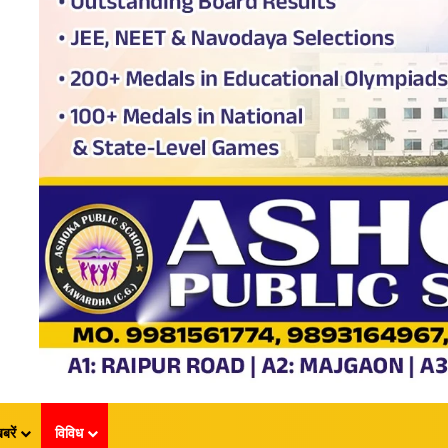
बरें
विविध