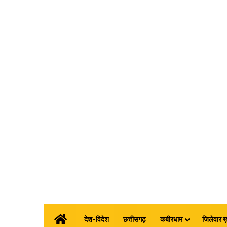
होम
देश-विदेश
छत्तीसगढ़
कबीरधाम
जिलेवार ख़