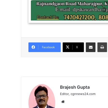
Share via Email
Facebook
X
Brajesh Gupta
Editor, cgnnews24.com
Website