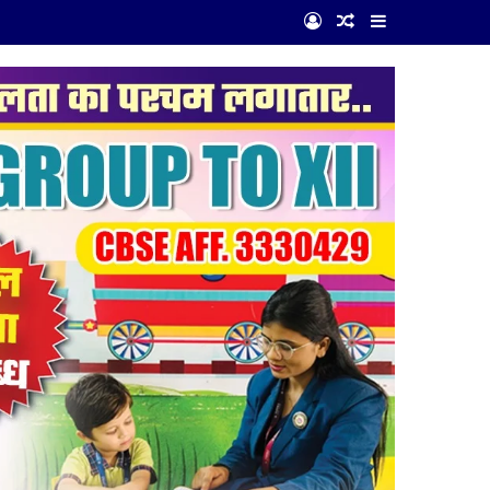
Log In
Random Article
Sidebar