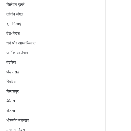
जिलेवार ख़बरें
तरेगांव जंगल
दुर्ग-भिलाई
देश-विदेश
धर्म और आध्यात्मिकता
धार्मिक आयोजन
पंडरिया
पांडातराई
पिपरिया
बिलासपुर
बेमेतरा
बोडला
भोरमदेव महोत्सव
मतदाता दिवस