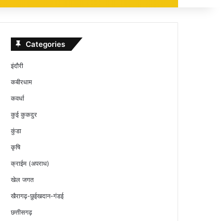
Categories
इंदौरी
कबीरधाम
कवर्धा
कुई कुकदुर
कुंडा
कृषि
क्राईम (अपराध)
खेल जगत
खैरागढ़-छुईखदान-गंडई
छत्तीसगढ़