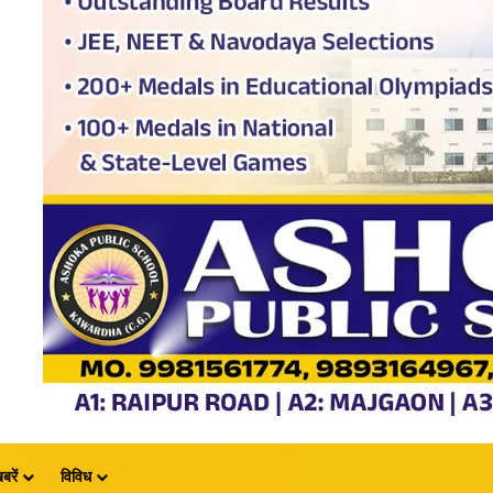
बरें
विविध