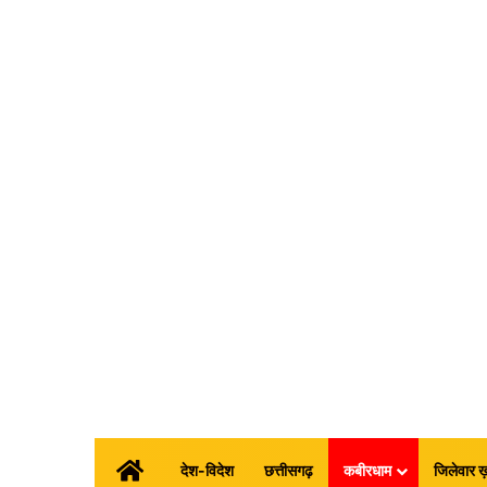
होम
देश-विदेश
छत्तीसगढ़
कबीरधाम
जिलेवार ख़