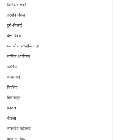
जिलेवार ख़बरें
तरेगांव जंगल
दुर्ग-भिलाई
देश-विदेश
धर्म और आध्यात्मिकता
धार्मिक आयोजन
पंडरिया
पांडातराई
पिपरिया
बिलासपुर
बेमेतरा
बोडला
भोरमदेव महोत्सव
मतदाता दिवस