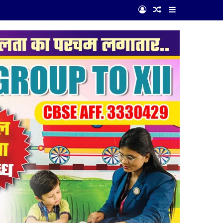
Log In
Random Article
Sidebar