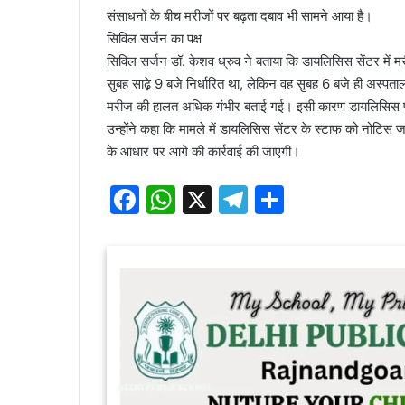
संसाधनों के बीच मरीजों पर बढ़ता दबाव भी सामने आया है।
सिविल सर्जन का पक्ष
सिविल सर्जन डॉ. केशव ध्रुव ने बताया कि डायलिसिस सेंटर में 
सुबह साढ़े 9 बजे निर्धारित था, लेकिन वह सुबह 6 बजे ही अस्प
मरीज की हालत अधिक गंभीर बताई गई। इसी कारण डायलिसिस प्र
उन्होंने कहा कि मामले में डायलिसिस सेंटर के स्टाफ को नोटिस ज
के आधार पर आगे की कार्रवाई की जाएगी।
F
W
X
T
S
a
h
el
h
c
at
e
ar
e
s
gr
e
b
A
a
o
p
m
o
p
k