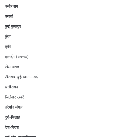
कबीरधाम
कवर्धा
कुई कुकदुर
कुंडा
कृषि
क्राईम (अपराध)
खेल जगत
खैरागढ़-छुईखदान-गंडई
छत्तीसगढ़
जिलेवार ख़बरें
तरेगांव जंगल
दुर्ग-भिलाई
देश-विदेश