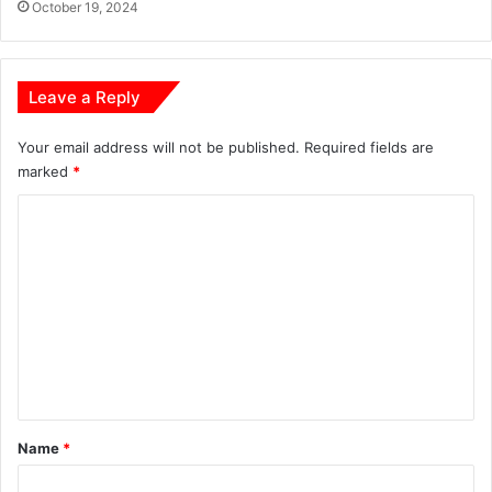
October 19, 2024
Leave a Reply
Your email address will not be published.
Required fields are
marked
*
C
o
m
m
e
n
t
*
Name
*