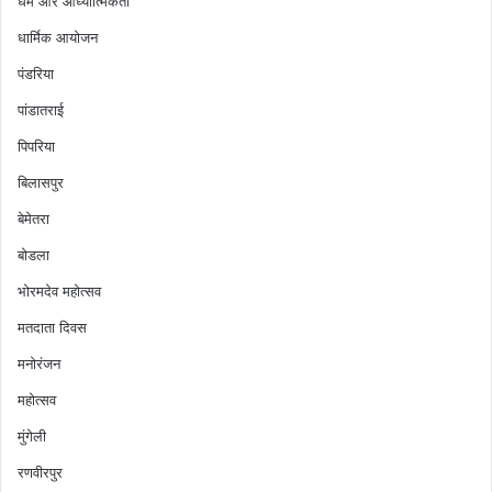
धर्म और आध्यात्मिकता
धार्मिक आयोजन
पंडरिया
पांडातराई
पिपरिया
बिलासपुर
बेमेतरा
बोडला
भोरमदेव महोत्सव
मतदाता दिवस
मनोरंजन
महोत्सव
मुंगेली
रणवीरपुर