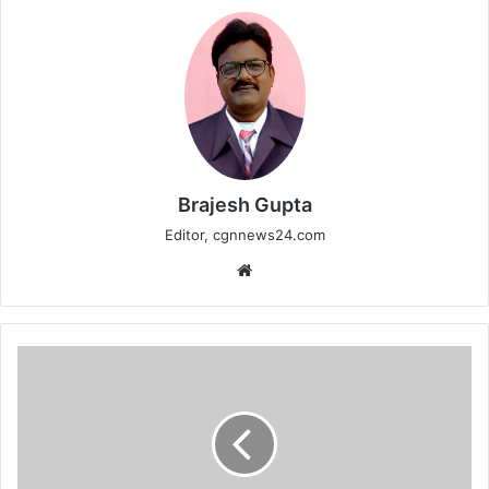
Brajesh Gupta
Editor, cgnnews24.com
Website
भोरमदेव
पर्यटन
कॉरिडोर
भूमिपूजन
की
तैयारियां