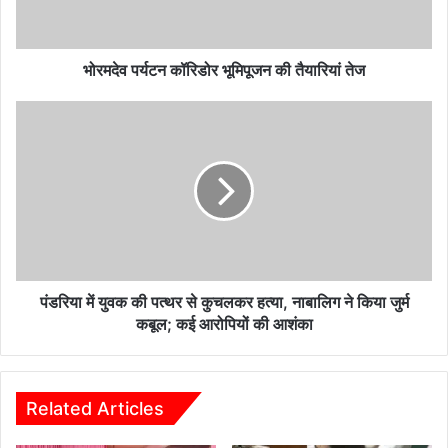
तेज
भोरमदेव पर्यटन कॉरिडोर भूमिपूजन की तैयारियां तेज
पंडरिया
में
युवक
की
पत्थर
से
कुचलकर
हत्या,
नाबालिग
ने
पंडरिया में युवक की पत्थर से कुचलकर हत्या, नाबालिग ने किया जुर्म
किया
कबूल; कई आरोपियों की आशंका
जुर्म
कबूल;
कई
आरोपियों
Related Articles
की
आशंका