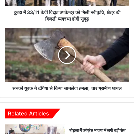
स्वीकृति,
क्षेत्र
दुबहा में 33/11 केवी विद्युत उपकेन्द्र को मिली स्वीकृति, क्षेत्र की
की
बिजली व्यवस्था होगी सुदृढ़
बिजली
व्यवस्था
सनकी
होगी
युवक
सुदृढ़
ने
टंगिया
से
किया
जानलेवा
हमला,
चार
ग्रामीण
सनकी युवक ने टंगिया से किया जानलेवा हमला, चार ग्रामीण घायल
घायल
Related Articles
बोड़ला में कांग्रेस भाजपा में लगी बड़ी सेध