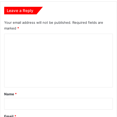
Leave a Reply
Your email address will not be published.
Required fields are
marked
*
C
o
m
m
e
n
t
*
Name
*
Email
*