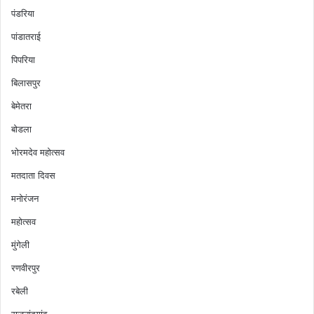
पंडरिया
पांडातराई
पिपरिया
बिलासपुर
बेमेतरा
बोडला
भोरमदेव महोत्सव
मतदाता दिवस
मनोरंजन
महोत्सव
मुंगेली
रणवीरपुर
रबेली
राजनांदगांव