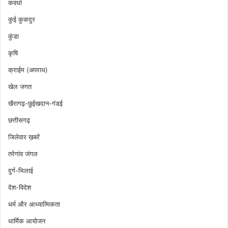
कवर्धा
कुई कुकदुर
कुंडा
कृषि
क्राईम (अपराध)
खेल जगत
खैरागढ़-छुईखदान-गंडई
छत्तीसगढ़
जिलेवार ख़बरें
तरेगांव जंगल
दुर्ग-भिलाई
देश-विदेश
धर्म और आध्यात्मिकता
धार्मिक आयोजन