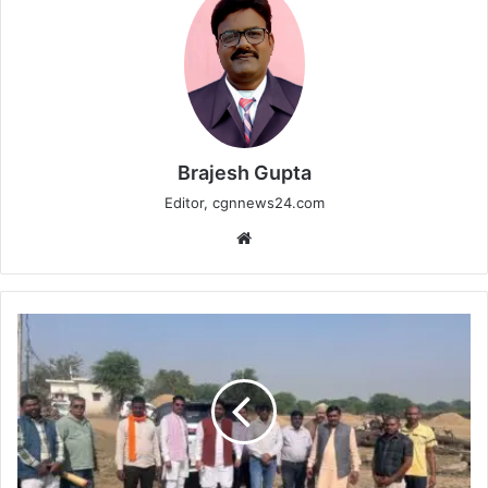
Brajesh Gupta
Editor, cgnnews24.com
Website
दुबहा
में
33/11
केवी
विद्युत
उपकेन्द्र
को
मिली