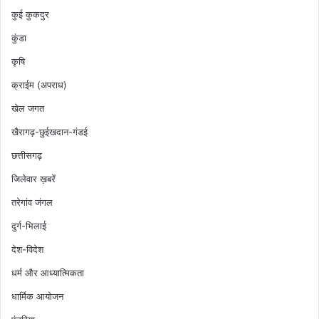
कुई कुकदुर
कुंडा
कृषि
क्राईम (अपराध)
खेल जगत
खैरागढ़-छुईखदान-गंडई
छत्तीसगढ़
जिलेवार ख़बरें
तरेगांव जंगल
दुर्ग-भिलाई
देश-विदेश
धर्म और आध्यात्मिकता
धार्मिक आयोजन