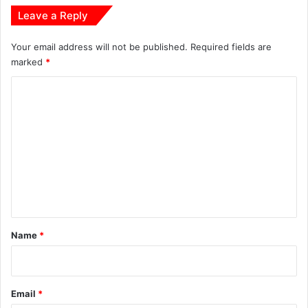
Leave a Reply
Your email address will not be published.
Required fields are
marked
*
C
o
m
m
e
n
t
*
Name
*
Email
*