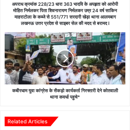
आरोपी
अपराध क्रमांक 228/23 धारा 363 भादवि के अपहृता को आरोपी
मोहित
मोहित निर्मलकर पिता शिवनारायण निर्मलकर उम्र 24 वर्ष साकिन
निर्मलकर
माहराटोला के कब्जे से 551/771 सरदारी खेड़ा थाना आलमबाग
पिता
लखनऊ उत्तर प्रदेश से साइबर सेल की मदद से बरामद l
शिवनारायण
निर्मलकर
कबीरधाम
उम्र
युवा
24
कांग्रेस
वर्ष
के
साकिन
सैकड़ो
माहराटोला
कार्यकर्ता
के
गिरफ्तारी
कब्जे
देने
से
कोतवाली
551/771
थाना
कबीरधाम युवा कांग्रेस के सैकड़ो कार्यकर्ता गिरफ्तारी देने कोतवाली
सरदारी
कवर्धा
थाना कवर्धा पहुचे*
खेड़ा
पहुचे*
थाना
आलमबाग
लखनऊ
Related Articles
उत्तर