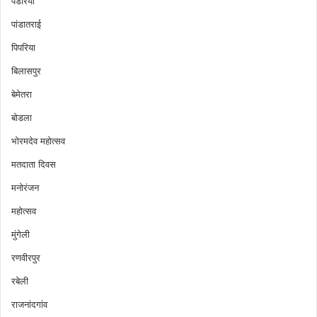
पंडरिया
पांडातराई
पिपरिया
बिलासपुर
बेमेतरा
बोडला
भोरमदेव महोत्सव
मतदाता दिवस
मनोरंजन
महोत्सव
मुंगेली
रणवीरपुर
रबेली
राजनांदगांव