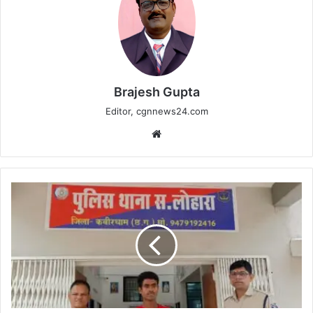
Brajesh Gupta
Editor, cgnnews24.com
Website
अपराध
क्रमांक
228/23
धारा
363
भादवि
के
अपहृता
को