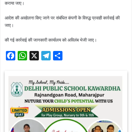
कराया जाए।
आदेश की अवहेलना किए जाने पर संबंधित कंपनी के विरुद्ध प्रवाही कार्रवाई की
जाए।
की गई कार्रवाई की जानकारी कार्यालय को अविलंब भेजी जाए।
F
W
X
T
S
a
h
el
h
c
at
e
ar
e
s
gr
e
b
A
a
o
p
m
o
p
k