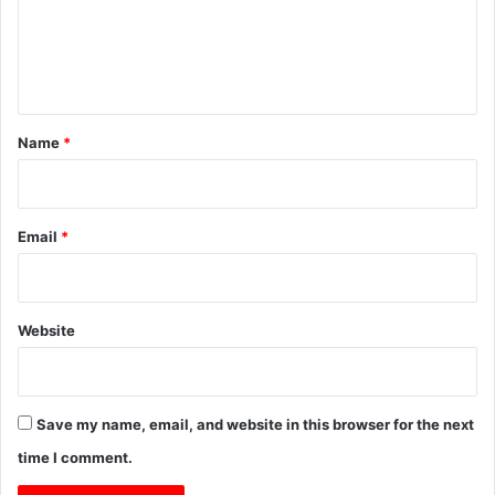
m
e
n
t
*
Name
*
Email
*
Website
Save my name, email, and website in this browser for the next
time I comment.