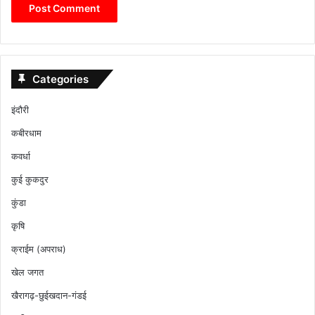
Categories
इंदौरी
कबीरधाम
कवर्धा
कुई कुकदुर
कुंडा
कृषि
क्राईम (अपराध)
खेल जगत
खैरागढ़-छुईखदान-गंडई