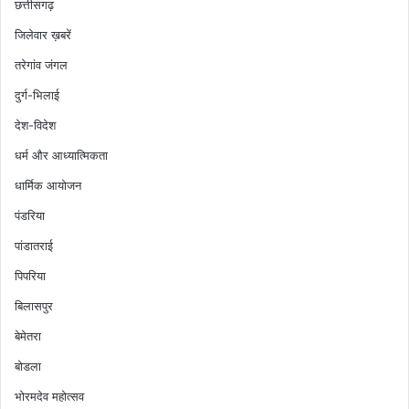
छत्तीसगढ़
जिलेवार ख़बरें
तरेगांव जंगल
दुर्ग-भिलाई
देश-विदेश
धर्म और आध्यात्मिकता
धार्मिक आयोजन
पंडरिया
पांडातराई
पिपरिया
बिलासपुर
बेमेतरा
बोडला
भोरमदेव महोत्सव