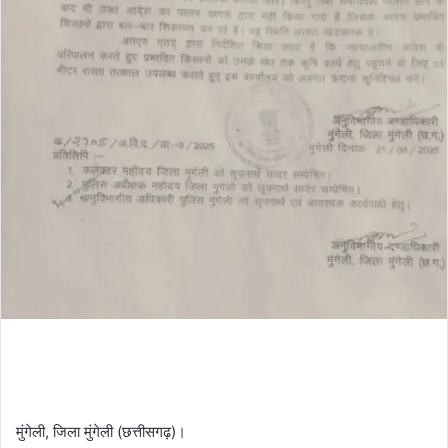
मुंगेली, जिला मुंगेली (छत्तीसगढ़)।