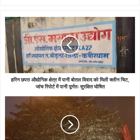
हरिन
छपरा
औद्योगिक
क्षेत्र
में
पानी
बोतल
विवाद
को
मिली
हरिन छपरा औद्योगिक क्षेत्र में पानी बोतल विवाद को मिली क्लीन चिट,
क्लीन
जांच रिपोर्ट में पानी पूर्णतः सुरक्षित घोषित
चिट,
जांच
कबीरधाम
रिपोर्ट
पुलिस
में
ने
पानी
गन्ना
पूर्णतः
परिवहन
सुरक्षित
करने
घोषित
वाले