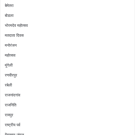
बेमेतरा
बोडला
भोरमदेव महोत्सव
मतदाता दिवस
मनोरंजन
महोत्सव
मुंगेली
रणवीरपुर
रबेली
राजनांदगांव
राजनिति
रायपुर
राष्ट्रीय पर्व
रेंगाखार जंगल