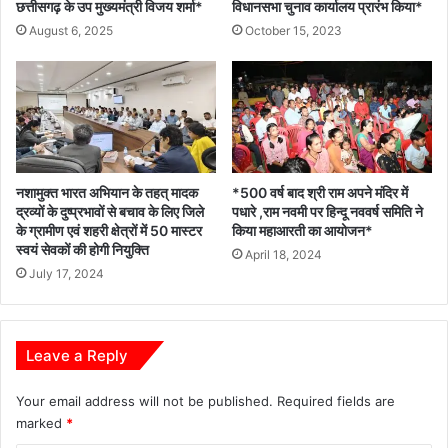
के
छत्तीसगढ़ के उप मुख्यमंत्री विजय शर्मा*
विधानसभा चुनाव कार्यालय प्रारंभ किया*
लिए
August 6, 2025
October 15, 2023
जिला
स्तरीय
“यूनिटी
मार्च”
का
भव्य
आयोजन
किया
नशामुक्त भारत अभियान के तहत् मादक
*500 वर्ष बाद श्री राम अपने मंदिर में
द्रव्यों के दुष्प्रभावों से बचाव के लिए जिले
पधारे ,राम नवमी पर हिन्दू नववर्ष समिति ने
गया
के ग्रामीण एवं शहरी क्षेत्रों में 50 मास्टर
किया महाआरती का आयोजन*
स्वयं सेवकों की होगी नियुक्ति
April 18, 2024
July 17, 2024
Leave a Reply
Your email address will not be published.
Required fields are
marked
*