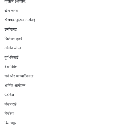
क्राईम (अपराध)
खेल जगत
खैरागढ़-छुईखदान-गंडई
छत्तीसगढ़
जिलेवार ख़बरें
तरेगांव जंगल
दुर्ग-भिलाई
देश-विदेश
धर्म और आध्यात्मिकता
धार्मिक आयोजन
पंडरिया
पांडातराई
पिपरिया
बिलासपुर