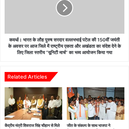
गन्ना
लौह
खरीदी
पुरुष
व
सरदार
पेराई
वल्लभभाई
सत्र
पटेल
का
की
किया
150वीं
कवर्धा। भारत के लौह पुरुष सरदार वल्लभभाई पटेल की 150वीं जयंती
शुभारंभ,
जयंती
के अवसर पर आज जिले में राष्ट्रीय एकता और अखंडता का संदेश देने के
सरदार
के
लिए जिला स्तरीय “यूनिटी मार्च” का भव्य आयोजन किया गया
पटेल
अवसर
की
पर
प्रतिमा
आज
और
जिले
Related Articles
हनुमान
में
मंदिर
राष्ट्रीय
स्थापना
एकता
की
और
भी
अखंडता
घोषणा
का
की*
संदेश
देने
केंद्रीय मंत्री शिवराज सिंह चौहान से मिले
जीत के संकल्प के साथ भाजपा ने