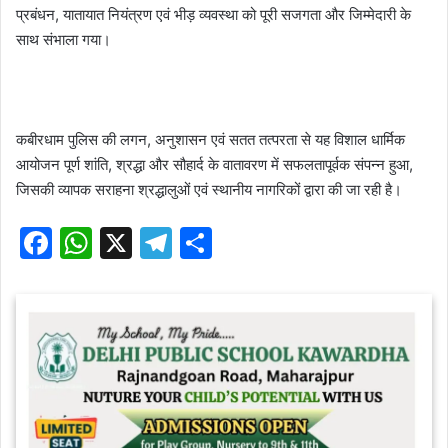
प्रबंधन, यातायात नियंत्रण एवं भीड़ व्यवस्था को पूरी सजगता और जिम्मेदारी के
साथ संभाला गया।
कबीरधाम पुलिस की लगन, अनुशासन एवं सतत तत्परता से यह विशाल धार्मिक
आयोजन पूर्ण शांति, श्रद्धा और सौहार्द के वातावरण में सफलतापूर्वक संपन्न हुआ,
जिसकी व्यापक सराहना श्रद्धालुओं एवं स्थानीय नागरिकों द्वारा की जा रही है।
F
W
X
T
S
a
h
el
h
c
at
e
ar
e
s
gr
e
b
A
a
o
p
m
o
p