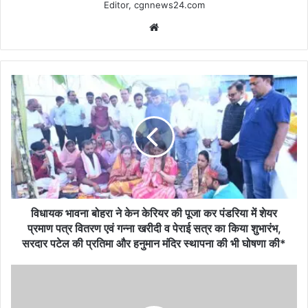
Editor, cgnnews24.com
Website
विधायक
भावना
बोहरा
ने
केन
केरियर
की
पूजा
कर
पंडरिया
विधायक भावना बोहरा ने केन केरियर की पूजा कर पंडरिया में शेयर
में
प्रमाण पत्र वितरण एवं गन्ना खरीदी व पेराई सत्र का किया शुभारंभ,
शेयर
सरदार पटेल की प्रतिमा और हनुमान मंदिर स्थापना की भी घोषणा की*
प्रमाण
पत्र
कवर्धा।
वितरण
भारत
एवं
के