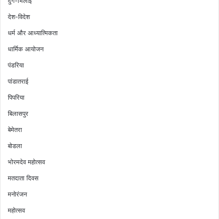
दुर्ग-भिलाई
देश-विदेश
धर्म और आध्यात्मिकता
धार्मिक आयोजन
पंडरिया
पांडातराई
पिपरिया
बिलासपुर
बेमेतरा
बोडला
भोरमदेव महोत्सव
मतदाता दिवस
मनोरंजन
महोत्सव