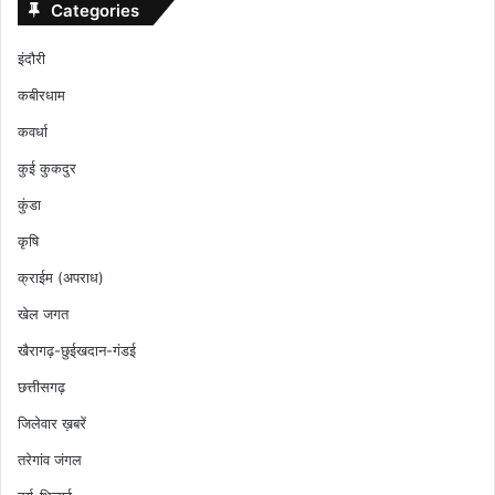
Categories
इंदौरी
कबीरधाम
कवर्धा
कुई कुकदुर
कुंडा
कृषि
क्राईम (अपराध)
खेल जगत
खैरागढ़-छुईखदान-गंडई
छत्तीसगढ़
जिलेवार ख़बरें
तरेगांव जंगल