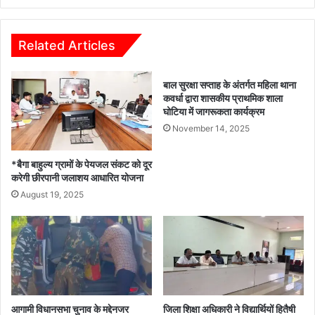
पार्टी
व
संगठन
Related Articles
की
असली
बाल सुरक्षा सप्ताह के अंतर्गत महिला थाना
शक्ति
कवर्धा द्वारा शासकीय प्राथमिक शाला
है
घोटिया में जागरूकता कार्यक्रम
:
November 14, 2025
भावना
बोहरा*
*बैगा बाहुल्य ग्रामों के पेयजल संकट को दूर
करेगी छीरपानी जलाशय आधारित योजना
August 19, 2025
आगामी विधानसभा चुनाव के मद्देनजर
जिला शिक्षा अधिकारी ने विद्यार्थियों हितैषी