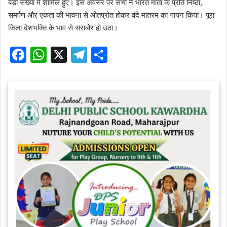
बड़ी संख्या में शामिल हुए। इस अवसर पर सभी ने भारत माता के प्रति निष्ठा,
समर्पण और एकता की भावना से ओतप्रोत होकर वंदे मातरम का गायन किया। पूरा
जिला देशभक्ति के भाव से सराबोर हो उठा।
F
W
X
T
S
a
h
el
h
c
at
e
ar
e
s
gr
e
b
A
a
o
p
m
o
p
k