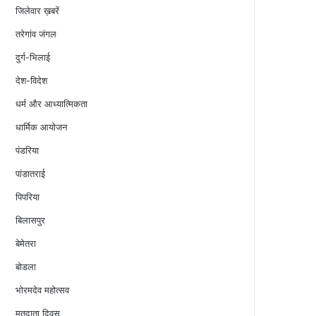
जिलेवार ख़बरें
तरेगांव जंगल
दुर्ग-भिलाई
देश-विदेश
धर्म और आध्यात्मिकता
धार्मिक आयोजन
पंडरिया
पांडातराई
पिपरिया
बिलासपुर
बेमेतरा
बोडला
भोरमदेव महोत्सव
मतदाता दिवस