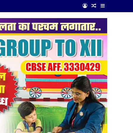
Log In
Random Article
Sidebar