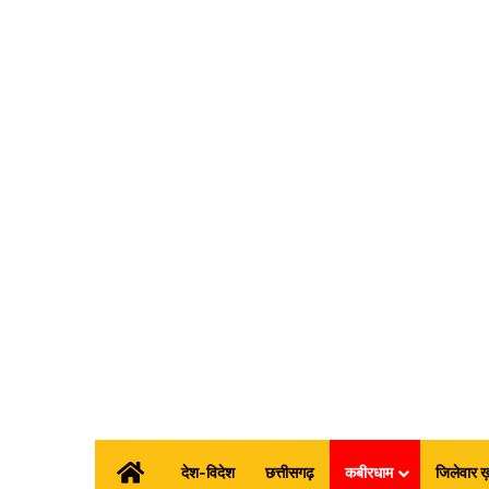
होम
देश-विदेश
छत्तीसगढ़
कबीरधाम
जिलेवार ख़