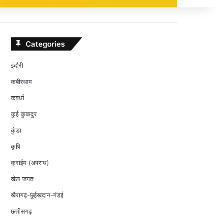
Categories
इंदौरी
कबीरधाम
कवर्धा
कुई कुकदुर
कुंडा
कृषि
क्राईम (अपराध)
खेल जगत
खैरागढ़-छुईखदान-गंडई
छत्तीसगढ़