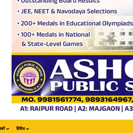
बरें
विविध