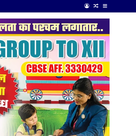
Log In
Random Article
Sidebar