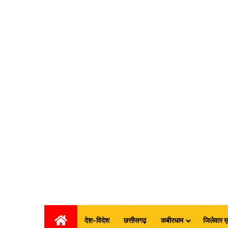
होम
देश-विदेश
छत्तीसगढ़
कबीरधाम
जिलेवार ख़