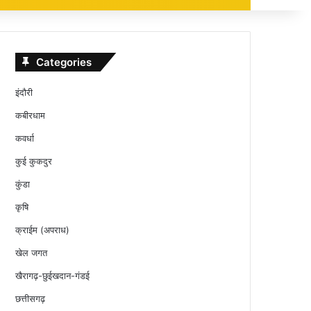
Categories
इंदौरी
कबीरधाम
कवर्धा
कुई कुकदुर
कुंडा
कृषि
क्राईम (अपराध)
खेल जगत
खैरागढ़-छुईखदान-गंडई
छत्तीसगढ़