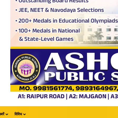
बरें
विविध