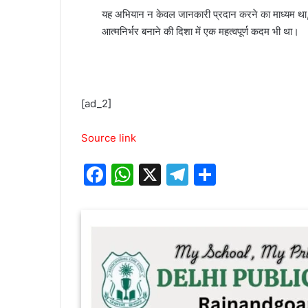
यह अभियान न केवल जानकारी प्रदान करने का माध्यम था, ब
आत्मनिर्भर बनाने की दिशा में एक महत्वपूर्ण कदम भी था।
[ad_2]
Source link
F
W
X
T
S
a
h
el
h
c
at
e
ar
e
s
gr
e
b
A
a
o
p
m
o
p