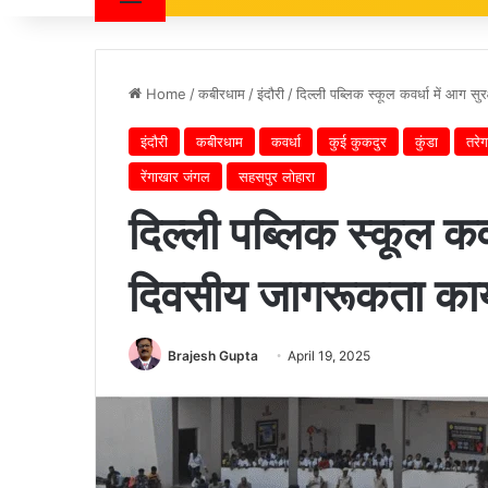
Home
/
कबीरधाम
/
इंदौरी
/
दिल्ली पब्लिक स्कूल कवर्धा में आग 
इंदौरी
कबीरधाम
कवर्धा
कुई कुकदुर
कुंडा
तरेग
रेंगाखार जंगल
सहसपुर लोहारा
दिल्ली पब्लिक स्कूल कवर
दिवसीय जागरूकता कार
Brajesh Gupta
April 19, 2025