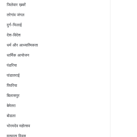
जिलेवार ख़बरें
तरेगांव जंगल
दुर्ग-भिलाई
देश-विदेश
धर्म और आध्यात्मिकता
धार्मिक आयोजन
पंडरिया
पांडातराई
पिपरिया
बिलासपुर
बेमेतरा
बोडला
भोरमदेव महोत्सव
मतदाता दिवस