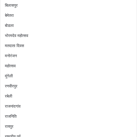
बिलासपुर
बेमेतरा
बोडला
भोरमदेव महोत्सव
मतदाता दिवस
मनोरंजन
महोत्सव
मुंगेली
रणवीरपुर
रबेली
राजनांदगांव
राजनिति
रायपुर
राष्ट्रीय पर्व