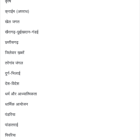
कृषि
क्राईम (अपराध)
खेल जगत
खैरागढ़-छुईखदान-गंडई
छत्तीसगढ़
जिलेवार ख़बरें
तरेगांव जंगल
दुर्ग-भिलाई
देश-विदेश
धर्म और आध्यात्मिकता
धार्मिक आयोजन
पंडरिया
पांडातराई
पिपरिया