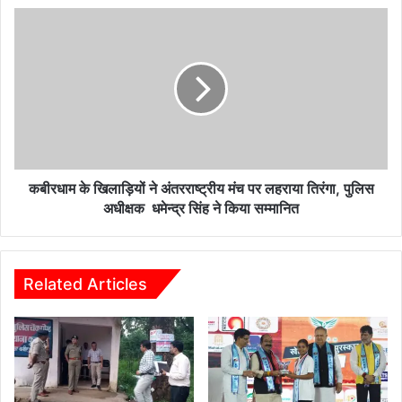
में
कबीरधाम
हुआ
के
प्रतिस्थापना,विधायक
खिलाड़ियों
भावना
ने
बोहरा
अंतरराष्ट्रीय
ने
मंच
पूजा
पर
कर
लहराया
सबके
तिरंगा,
सुख-
पुलिस
कबीरधाम के खिलाड़ियों ने अंतरराष्ट्रीय मंच पर लहराया तिरंगा, पुलिस
समृद्धि
अधीक्षक
अधीक्षक धमेन्द्र सिंह ने किया सम्मानित
की
धमेन्द्र
कामना
सिंह
की
ने
किया
Related Articles
सम्मानित