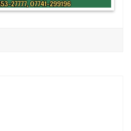
Print