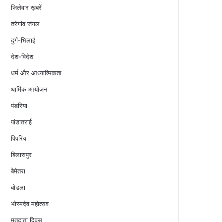
जिलेवार ख़बरें
तरेगांव जंगल
दुर्ग-भिलाई
देश-विदेश
धर्म और आध्यात्मिकता
धार्मिक आयोजन
पंडरिया
पांडातराई
पिपरिया
बिलासपुर
बेमेतरा
बोडला
भोरमदेव महोत्सव
मतदाता दिवस