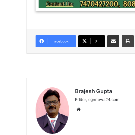
Share via Email
Facebook
X
Brajesh Gupta
Editor, cgnnews24.com
Website