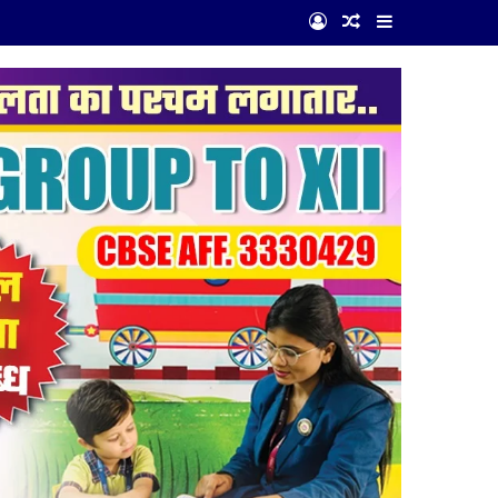
Log In
Random Article
Sidebar