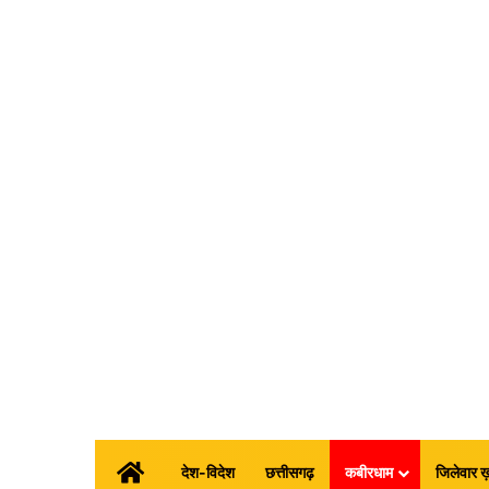
होम
देश-विदेश
छत्तीसगढ़
कबीरधाम
जिलेवार ख़