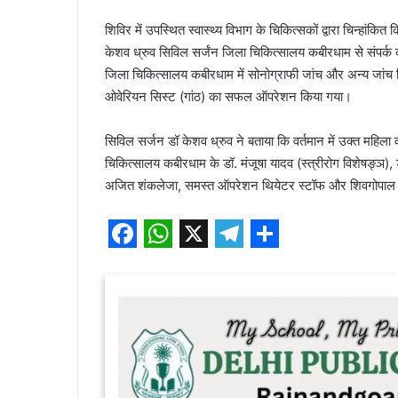
शिविर में उपस्थित स्वास्थ्य विभाग के चिकित्सकों द्वारा चिन्हांकि
केशव ध्रुव सिविल सर्जंन जिला चिकित्सालय कबीरधाम से संपर्क
जिला चिकित्सालय कबीरधाम में सोनोग्राफी जांच और अन्य जां
ओवेरियन सिस्ट (गांठ) का सफल ऑपरेशन किया गया।
सिविल सर्जन डॉ केशव ध्रुव ने बताया कि वर्तमान में उक्त महिल
चिकित्सालय कबीरधाम के डॉ. मंजूषा यादव (स्त्रीरोग विशेषङ्ञ), डॉ.
अजित शंकलेजा, समस्त ऑपरेशन थियेटर स्टॉफ और शिवगोपाल 
F
W
X
T
S
a
h
e
h
c
a
l
a
e
t
e
r
b
s
g
e