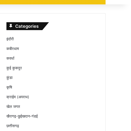
Categories
इंदौरी
कबीरधाम
कवर्धा
कुई कुकदुर
कुंडा
कृषि
क्राईम (अपराध)
खेल जगत
खैरागढ़-छुईखदान-गंडई
छत्तीसगढ़