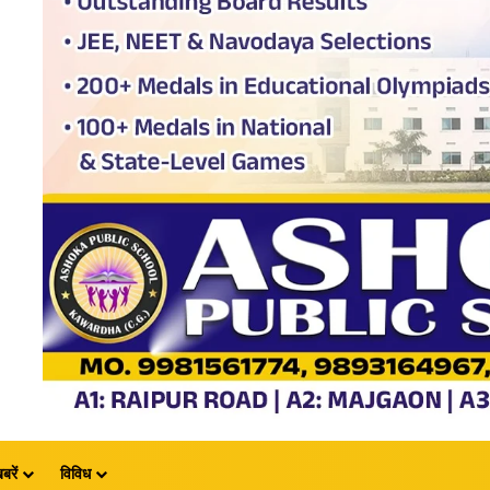
बरें
विविध