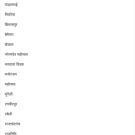
पांडातराई
पिपरिया
बिलासपुर
बेमेतरा
बोडला
भोरमदेव महोत्सव
मतदाता दिवस
मनोरंजन
महोत्सव
मुंगेली
रणवीरपुर
रबेली
राजनांदगांव
राजनिति