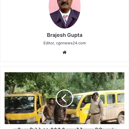
Brajesh Gupta
Editor, cgnnews24.com
Website
कबीरधाम
जिले
के
28
पीवीटीजी
बसाहटों
में
जनमन
शिविर