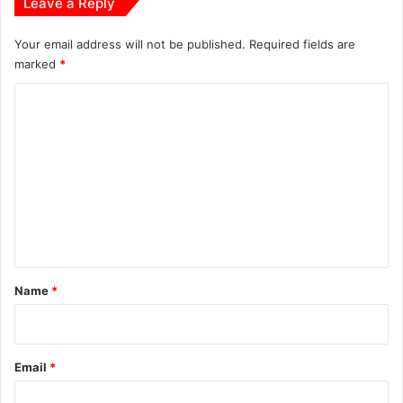
Leave a Reply
Your email address will not be published.
Required fields are
marked
*
C
o
m
m
e
n
t
*
Name
*
Email
*