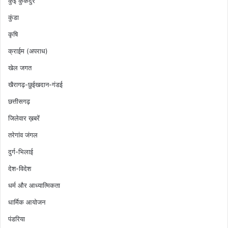
कुई कुकदुर
कुंडा
कृषि
क्राईम (अपराध)
खेल जगत
खैरागढ़-छुईखदान-गंडई
छत्तीसगढ़
जिलेवार ख़बरें
तरेगांव जंगल
दुर्ग-भिलाई
देश-विदेश
धर्म और आध्यात्मिकता
धार्मिक आयोजन
पंडरिया