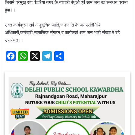
जिसमे प्रमुख् रूप पंडरिया नगर के ब्यापारी बंधुओ एवं आम जन का समर्थन प्राप्त
हुवा।।
उक्त कार्यक्रम सर्व अनुसूचित जाति,जनजाति के जनप्रतिनिधि,
अधिकारी,कर्मचारी,सामाजिक संगठन,व कार्यकर्ता आम जन भारी संख्या मे रहे
उपस्थित।।
F
W
X
T
S
a
h
el
h
c
at
e
ar
e
s
gr
e
b
A
a
o
p
m
o
p
k