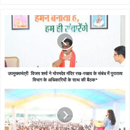
उपमुख्यमंत्री
विजय
शर्मा
ने
भोरमदेव
मंदिर
रख-
रखाव
के
संबंध
उपमुख्यमंत्री विजय शर्मा ने भोरमदेव मंदिर रख-रखाव के संबंध में पुरातत्व
में
विभाग के अधिकारियों के साथ की बैठक*
पुरातत्व
विभाग
पंडरिया
के
विधायक
अधिकारियों
भावना
के
बोहरा
साथ
ने
की
शेयर
बैठक*
धारक