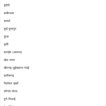
इंदौरी
कबीरधाम
कवर्धा
कुई कुकदुर
कुंडा
कृषि
क्राईम (अपराध)
खेल जगत
खैरागढ़-छुईखदान-गंडई
छत्तीसगढ़
जिलेवार ख़बरें
तरेगांव जंगल
दुर्ग-भिलाई