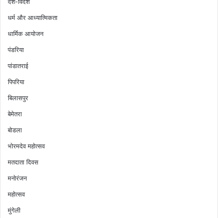
देश-विदेश
धर्म और आध्यात्मिकता
धार्मिक आयोजन
पंडरिया
पांडातराई
पिपरिया
बिलासपुर
बेमेतरा
बोडला
भोरमदेव महोत्सव
मतदाता दिवस
मनोरंजन
महोत्सव
मुंगेली