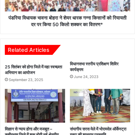
गन्ना
किसानों
को
पंडरिया विधायक भावना बोहरा ने शेयर धारक गन्ना किसानों को रियायती
रियायती
दर पर किया 50 किलो शक्कर का वितरण*
दर
पर
किया
50
Related Articles
किलो
शक्कर
विधानसभा स्तरीय प्रशिक्षण शिविर
25 सितंबर को होगा जिले में महा स्वच्छता
का
कार्यक्रम
अभियान का आयोजन
वितरण*
June 24, 2023
September 23, 2025
विज्ञान से न्याय होगा और मजबूत –
संभागीय सरस मेले में भोरामदेव ऑर्केस्ट्रा
कबीरधाम जिले में शुरू होगी नई क्षेत्रीय
ग्रुप की शानदार प्रस्तुति