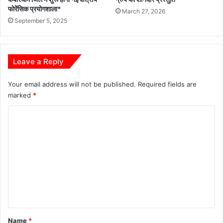
फोरेंसिक प्रयोगशाला*
March 27, 2026
September 5, 2025
Leave a Reply
Your email address will not be published.
Required fields are
marked
*
C
o
m
m
e
n
t
*
Name
*