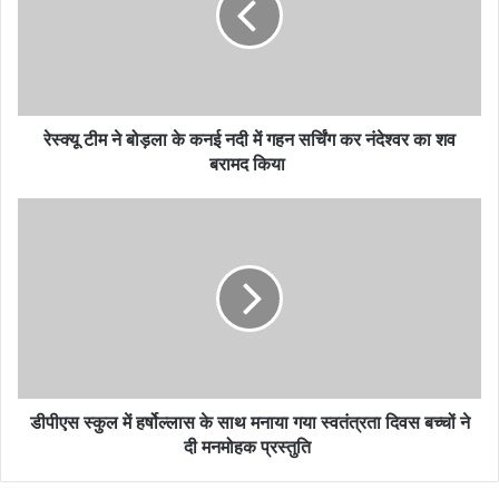
के
कनई
नदी
में
गहन
सर्चिंग
रेस्क्यू टीम ने बोड़ला के कनई नदी में गहन सर्चिंग कर नंदेश्वर का शव
कर
बरामद किया
नंदेश्वर
का
डीपीएस
शव
स्कुल
बरामद
में
किया
हर्षोल्लास
के
साथ
मनाया
गया
स्वतंत्रता
दिवस
डीपीएस स्कुल में हर्षोल्लास के साथ मनाया गया स्वतंत्रता दिवस बच्चों ने
बच्चों
दी मनमोहक प्रस्तुति
ने
दी