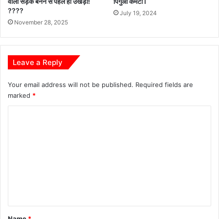
वाली सड़क बनने से पहले ही उखड़ी!
पिगुआ कमेटी l
????
July 19, 2024
November 28, 2025
Leave a Reply
Your email address will not be published.
Required fields are
marked
*
C
o
m
m
e
n
t
*
Name
*