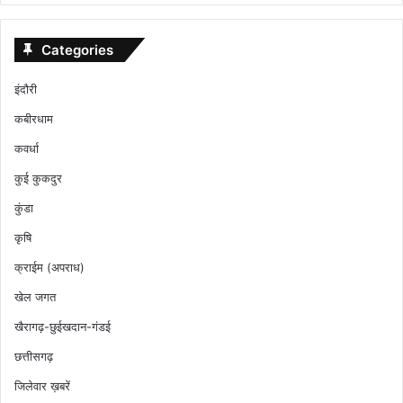
Categories
इंदौरी
कबीरधाम
कवर्धा
कुई कुकदुर
कुंडा
कृषि
क्राईम (अपराध)
खेल जगत
खैरागढ़-छुईखदान-गंडई
छत्तीसगढ़
जिलेवार ख़बरें