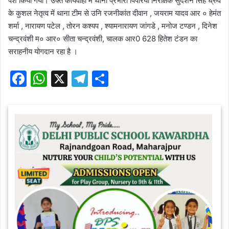
पेश किया गया। उक्त कार्यवाही में थाना प्रभारी पिपरिया निरीक्षक सुदर्शन सिंह ध्रुव
के कुशल नेतृत्व में थाना टीम से उनि रजनीकांत दीवान , जयराम यादव आर ० हेमंत
शर्मा , नारायण पटेल , तोरन कश्यप , श्यामनारायण जांगडे , मनोज टण्डन , दिनेश
चन्द्रवंशी म० आर० सीता चन्द्रवंशी, चालक आर0 628 हितेश टंडन का
सराहनीय योगदान रहा है ।
F
W
X
T
S
a
h
el
h
c
at
e
ar
e
s
gr
e
b
A
a
o
p
m
o
p
k