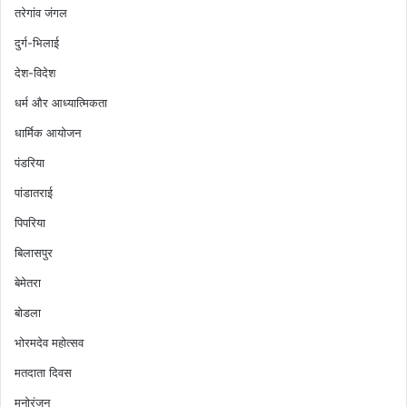
तरेगांव जंगल
दुर्ग-भिलाई
देश-विदेश
धर्म और आध्यात्मिकता
धार्मिक आयोजन
पंडरिया
पांडातराई
पिपरिया
बिलासपुर
बेमेतरा
बोडला
भोरमदेव महोत्सव
मतदाता दिवस
मनोरंजन