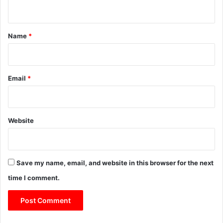
n
t
*
Name
*
Email
*
Website
Save my name, email, and website in this browser for the next
time I comment.