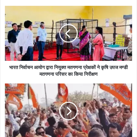
भारत
निर्वाचन
आयोग
द्वारा
नियुक्त
मतगणना
प्रेक्षकों
ने
कृषि
उपज
भारत निर्वाचन आयोग द्वारा नियुक्त मतगणना प्रेक्षकों ने कृषि उपज मण्डी
मण्डी
मतगणना परिसर का किया निरीक्षण
मतगणना
परिसर
सरकार
का
बदलते
किया
ही
निरीक्षण
CM
सचिवालय
से
6
अफसर