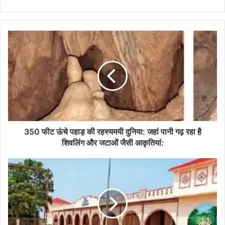
350
फीट
ऊंचे
पहाड़
की
रहस्यमयी
दुनिया:
जहां
पानी
गढ़
350 फीट ऊंचे पहाड़ की रहस्यमयी दुनिया: जहां पानी गढ़ रहा है
रहा
शिवलिंग और जटाओं जैसी आकृतियां:
है
शिवलिंग
8
और
साल
जटाओं
के
जैसी
इंतजार
आकृतियां:
के
बाद