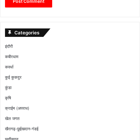
Categories
इंदौरी
कबीरधाम
कवर्धा
कुई कुकदुर
कुंडा
कृषि
क्राईम (अपराध)
खेल जगत
खैरागढ़-छुईखदान-गंडई
छत्तीसगढ़