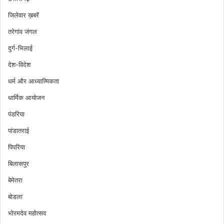
जिलेवार ख़बरें
तरेगांव जंगल
दुर्ग-भिलाई
देश-विदेश
धर्म और आध्यात्मिकता
धार्मिक आयोजन
पंडरिया
पांडातराई
पिपरिया
बिलासपुर
बेमेतरा
बोडला
भोरमदेव महोत्सव