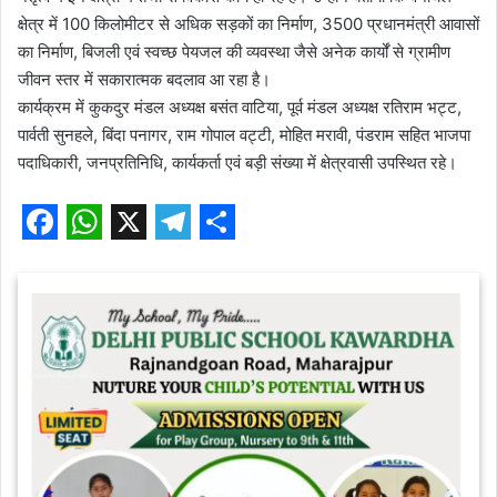
क्षेत्र में 100 किलोमीटर से अधिक सड़कों का निर्माण, 3500 प्रधानमंत्री आवासों
का निर्माण, बिजली एवं स्वच्छ पेयजल की व्यवस्था जैसे अनेक कार्यों से ग्रामीण
जीवन स्तर में सकारात्मक बदलाव आ रहा है।
कार्यक्रम में कुकदुर मंडल अध्यक्ष बसंत वाटिया, पूर्व मंडल अध्यक्ष रतिराम भट्ट,
पार्वती सुनहले, बिंदा पनागर, राम गोपाल वट्टी, मोहित मरावी, पंडराम सहित भाजपा
पदाधिकारी, जनप्रतिनिधि, कार्यकर्ता एवं बड़ी संख्या में क्षेत्रवासी उपस्थित रहे।
F
W
X
T
S
a
h
e
h
c
a
l
a
e
t
e
r
b
s
g
e
o
A
r
o
p
a