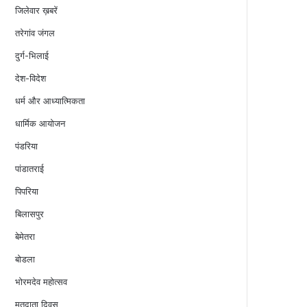
जिलेवार ख़बरें
तरेगांव जंगल
दुर्ग-भिलाई
देश-विदेश
धर्म और आध्यात्मिकता
धार्मिक आयोजन
पंडरिया
पांडातराई
पिपरिया
बिलासपुर
बेमेतरा
बोडला
भोरमदेव महोत्सव
मतदाता दिवस