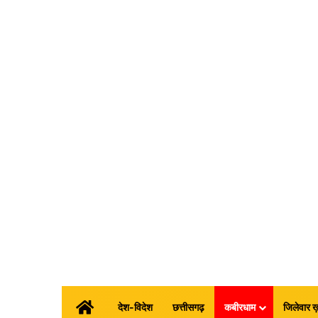
होम
देश-विदेश
छत्तीसगढ़
कबीरधाम
जिलेवार ख़