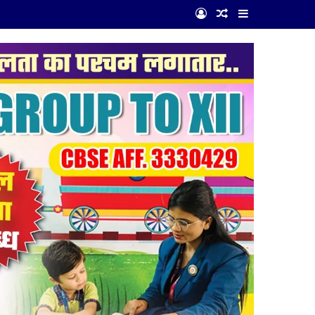
Log In
Random Article
Sidebar