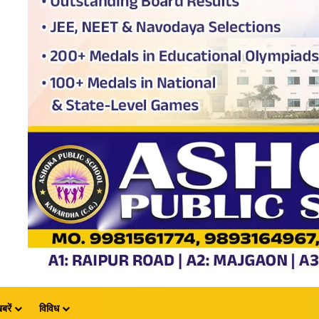
बरें
विविध