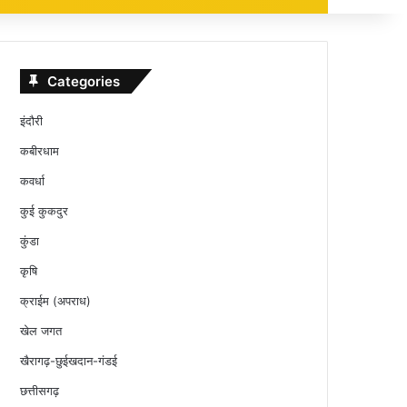
Categories
इंदौरी
कबीरधाम
कवर्धा
कुई कुकदुर
कुंडा
कृषि
क्राईम (अपराध)
खेल जगत
खैरागढ़-छुईखदान-गंडई
छत्तीसगढ़