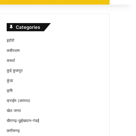
Categories
इंदौरी
कबीरधाम
कवर्धा
कुई कुकदुर
कुंडा
कृषि
क्राईम (अपराध)
खेल जगत
खैरागढ़-छुईखदान-गंडई
छत्तीसगढ़