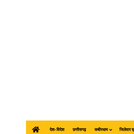
होम
देश-विदेश
छत्तीसगढ़
कबीरधाम
जिलेवार ख़