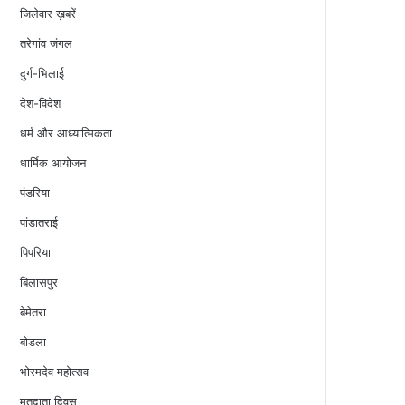
जिलेवार ख़बरें
तरेगांव जंगल
दुर्ग-भिलाई
देश-विदेश
धर्म और आध्यात्मिकता
धार्मिक आयोजन
पंडरिया
पांडातराई
पिपरिया
बिलासपुर
बेमेतरा
बोडला
भोरमदेव महोत्सव
मतदाता दिवस