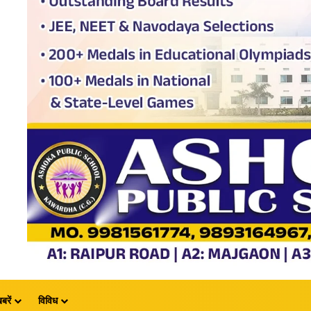
बरें
विविध