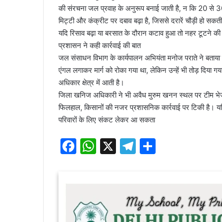
की संरचना जल प्रवाह के अनुरूप बनाई जाती है, न कि 20 से 30
मिट्टी और कंक्रीट पर दबाव बढ़ा है, जिससे दरारें चौड़ी हो सकती 
यदि रिसाव बढ़ा या बरसात के दौरान कटाव हुआ तो नहर टूटने 
प्रशासन ने कही कार्रवाई की बात
जल संसाधन विभाग के कार्यपालन अभियंता मनोज पराते ने बताया कि नह
एंगल लगाकर मार्ग को रोका गया था, लेकिन उन्हें भी तोड़ दिया
अधिकार क्षेत्र में आती है।
जिला खनिज अधिकारी ने भी अवैध मुरुम खनन स्थल पर टीम भेज
फिलहाल, किसानों की नजर प्रशासनिक कार्रवाई पर टिकी है। 
परिवारों के लिए संकट लेकर आ सकता
F
W
X
T
S
a
h
el
h
c
at
e
ar
e
s
gr
e
b
A
a