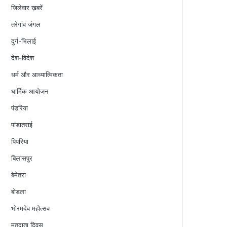
जिलेवार ख़बरें
तरेगांव जंगल
दुर्ग-भिलाई
देश-विदेश
धर्म और आध्यात्मिकता
धार्मिक आयोजन
पंडरिया
पांडातराई
पिपरिया
बिलासपुर
बेमेतरा
बोडला
भोरमदेव महोत्सव
मतदाता दिवस