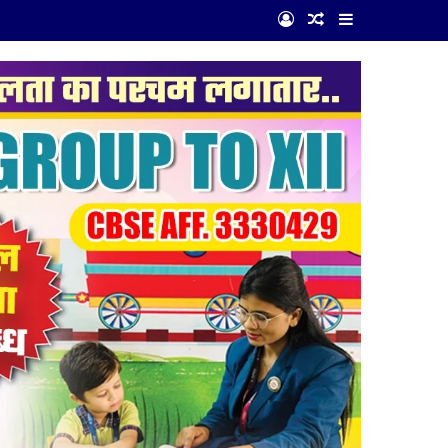
Log In
Random Article
Sidebar