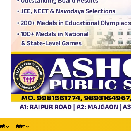
बरें
विविध