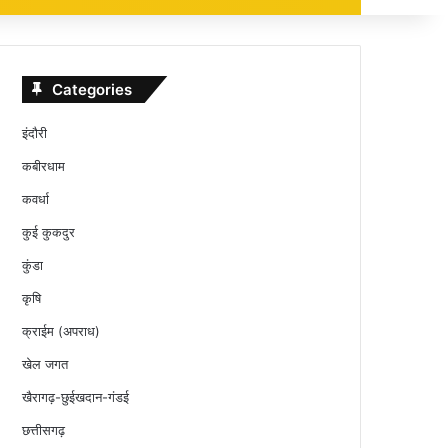
Categories
इंदौरी
कबीरधाम
कवर्धा
कुई कुकदुर
कुंडा
कृषि
क्राईम (अपराध)
खेल जगत
खैरागढ़-छुईखदान-गंडई
छत्तीसगढ़