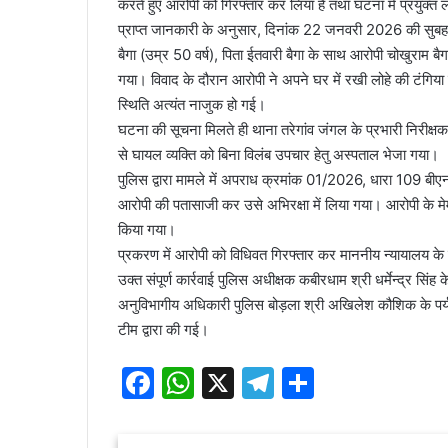
करते हुए आरोपी को गिरफ्तार कर लिया है तथा घटना में प्रयुक्त ल
प्राप्त जानकारी के अनुसार, दिनांक 22 जनवरी 2026 की सुबह
बैगा (उम्र 50 वर्ष), पिता ईतवारी बैगा के साथ आरोपी चोखुराम बै
गया। विवाद के दौरान आरोपी ने अपने घर में रखी लोहे की टंगिया 
स्थिति अत्यंत नाजुक हो गई।
घटना की सूचना मिलते ही थाना तरेगांव जंगल के प्रभारी निरीक्षक स
से घायल व्यक्ति को बिना विलंब उपचार हेतु अस्पताल भेजा गया।
पुलिस द्वारा मामले में अपराध क्रमांक 01/2026, धारा 109 बीए
आरोपी की पतासाजी कर उसे अभिरक्षा में लिया गया। आरोपी के मे
किया गया।
प्रकरण में आरोपी को विधिवत गिरफ्तार कर माननीय न्यायालय के स
उक्त संपूर्ण कार्रवाई पुलिस अधीक्षक कबीरधाम श्री धर्मेन्द्र सिंह क
अनुविभागीय अधिकारी पुलिस बोड़ला श्री अखिलेश कौशिक के पर्यवेक
टीम द्वारा की गई।
F
W
X
T
S
a
h
el
h
c
at
e
ar