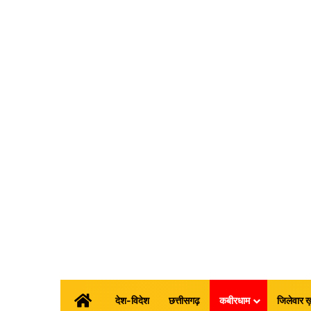
होम
देश-विदेश
छत्तीसगढ़
कबीरधाम
जिलेवार ख़