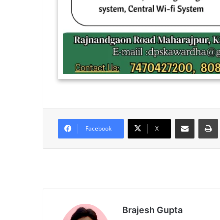
Share via Email
Facebook
X
Brajesh Gupta