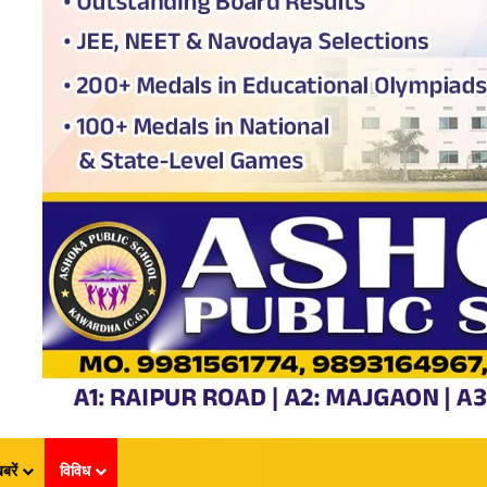
बरें
विविध