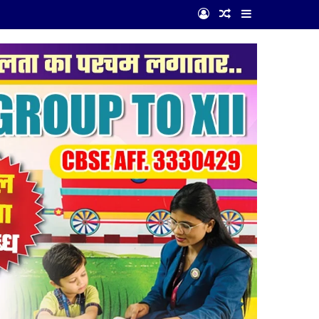
Log In
Random Article
Sidebar