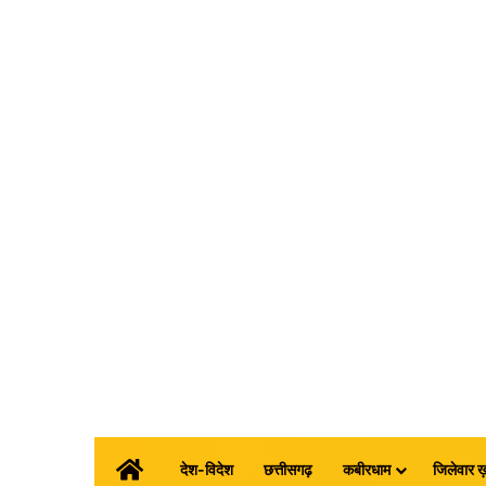
होम
देश-विदेश
छत्तीसगढ़
कबीरधाम
जिलेवार ख़