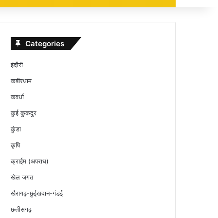
Categories
इंदौरी
कबीरधाम
कवर्धा
कुई कुकदुर
कुंडा
कृषि
क्राईम (अपराध)
खेल जगत
खैरागढ़-छुईखदान-गंडई
छत्तीसगढ़