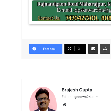
Share via Email
Facebook
X
Brajesh Gupta
Editor, cgnnews24.com
Website