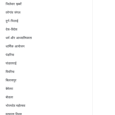
जिलेवार ख़बरें
तरेगांव जंगल
दुर्ग-भिलाई
देश-विदेश
धर्म और आध्यात्मिकता
धार्मिक आयोजन
पंडरिया
पांडातराई
पिपरिया
बिलासपुर
बेमेतरा
बोडला
भोरमदेव महोत्सव
मतदाता दिवस