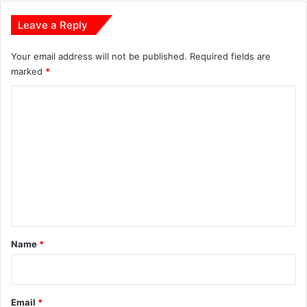
Leave a Reply
Your email address will not be published.
Required fields are
marked
*
C
o
m
m
e
n
t
*
Name
*
Email
*