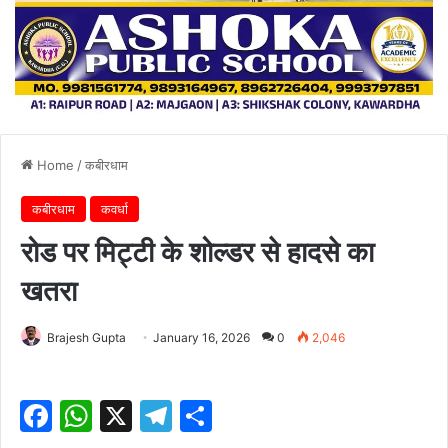
Home
/
कबीरधाम
कबीरधाम
कवर्धा
रोड पर मिट्टी के शोल्डर से हादसे का
खतरा
Brajesh Gupta
January 16, 2026
0
2,046
F
W
X
T
S
a
h
el
h