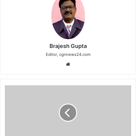
Brajesh Gupta
Editor, cgnnews24.com
Website
जिला
समाज
कल्याण
कार्यालय
कबीरधाम
में
दिव्यांगजनों
को