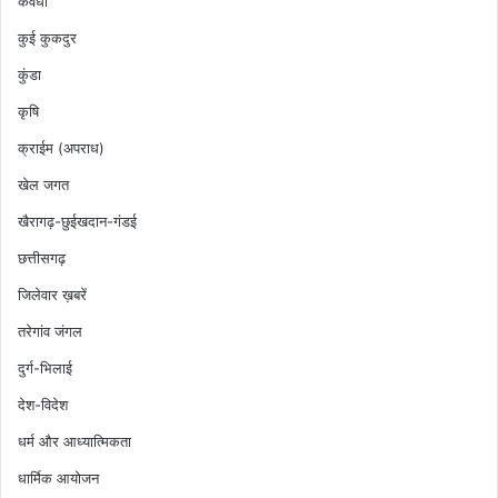
कवर्धा
कुई कुकदुर
कुंडा
कृषि
क्राईम (अपराध)
खेल जगत
खैरागढ़-छुईखदान-गंडई
छत्तीसगढ़
जिलेवार ख़बरें
तरेगांव जंगल
दुर्ग-भिलाई
देश-विदेश
धर्म और आध्यात्मिकता
धार्मिक आयोजन