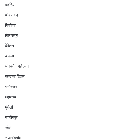
पंडरिया
पांडातराई
पिपरिया
बिलासपुर
बेमेतरा
बोडला
भोरमदेव महोत्सव
मतदाता दिवस
मनोरंजन
महोत्सव
मुंगेली
रणवीरपुर
रबेली
राजनांदगांव