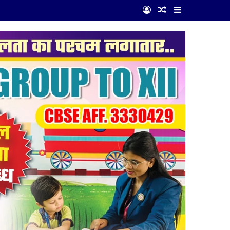
Log In
Random Article
Sidebar