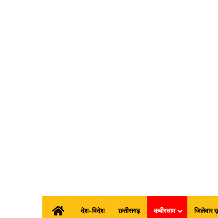
होम
देश-विदेश
छत्तीसगढ़
कबीरधाम
जिलेवार ख़