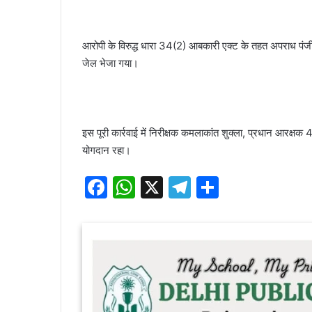
आरोपी के विरुद्ध धारा 34(2) आबकारी एक्ट के तहत अपराध पंजीबद
जेल भेजा गया।
इस पूरी कार्रवाई में निरीक्षक कमलाकांत शुक्ला, प्रधान आरक्षक 4
योगदान रहा।
F
W
X
T
S
a
h
el
h
c
at
e
ar
e
s
gr
e
b
A
a
o
p
m