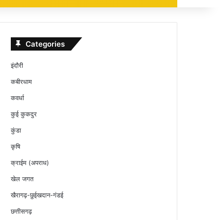
Categories
इंदौरी
कबीरधाम
कवर्धा
कुई कुकदुर
कुंडा
कृषि
क्राईम (अपराध)
खेल जगत
खैरागढ़-छुईखदान-गंडई
छत्तीसगढ़