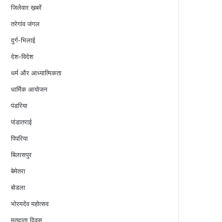
जिलेवार ख़बरें
तरेगांव जंगल
दुर्ग-भिलाई
देश-विदेश
धर्म और आध्यात्मिकता
धार्मिक आयोजन
पंडरिया
पांडातराई
पिपरिया
बिलासपुर
बेमेतरा
बोडला
भोरमदेव महोत्सव
मतदाता दिवस