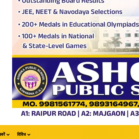
बरें
विविध