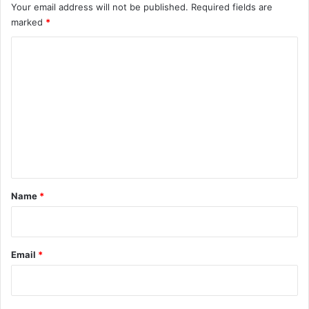
Your email address will not be published.
Required fields are
marked
*
C
o
m
m
e
n
t
*
Name
*
Email
*