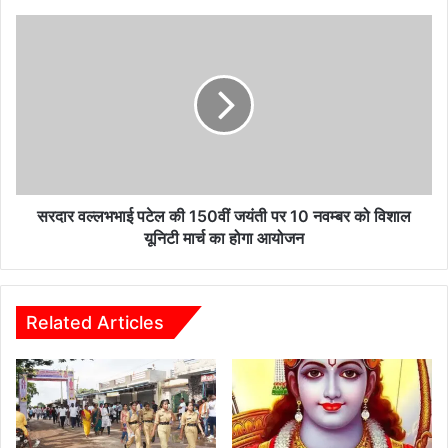
को
मिली
सरदार
2.11
वल्लभभाई
करोड़
पटेल
के
की
विकास
150वीं
कार्यों
जयंती
की
पर
स्वीकृति
10
नवम्बर
को
सरदार वल्लभभाई पटेल की 150वीं जयंती पर 10 नवम्बर को विशाल
विशाल
यूनिटी मार्च का होगा आयोजन
यूनिटी
मार्च
का
होगा
Related Articles
आयोजन