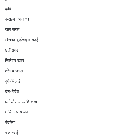
कृषि
क्राईम (अपराध)
खेल जगत
खैरागढ़-छुईखदान-गंडई
छत्तीसगढ़
जिलेवार ख़बरें
तरेगांव जंगल
दुर्ग-भिलाई
देश-विदेश
धर्म और आध्यात्मिकता
धार्मिक आयोजन
पंडरिया
पांडातराई