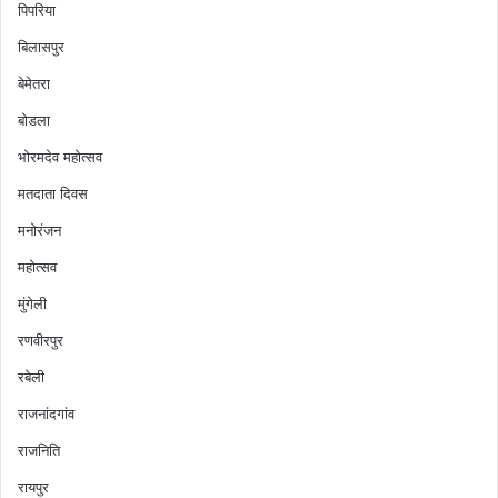
पिपरिया
बिलासपुर
बेमेतरा
बोडला
भोरमदेव महोत्सव
मतदाता दिवस
मनोरंजन
महोत्सव
मुंगेली
रणवीरपुर
रबेली
राजनांदगांव
राजनिति
रायपुर