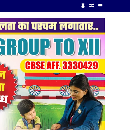
Log In
Random Article
Sidebar