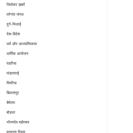
जिलेवार ख़बरें
तरेगांव जंगल
दुर्ग-भिलाई
देश-विदेश
धर्म और आध्यात्मिकता
धार्मिक आयोजन
पंडरिया
पांडातराई
पिपरिया
बिलासपुर
बेमेतरा
बोडला
भोरमदेव महोत्सव
मतदाता दिवस