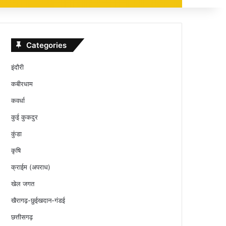
Categories
इंदौरी
कबीरधाम
कवर्धा
कुई कुकदुर
कुंडा
कृषि
क्राईम (अपराध)
खेल जगत
खैरागढ़-छुईखदान-गंडई
छत्तीसगढ़