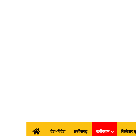
होम
देश-विदेश
छत्तीसगढ़
कबीरधाम
जिलेवार ख़