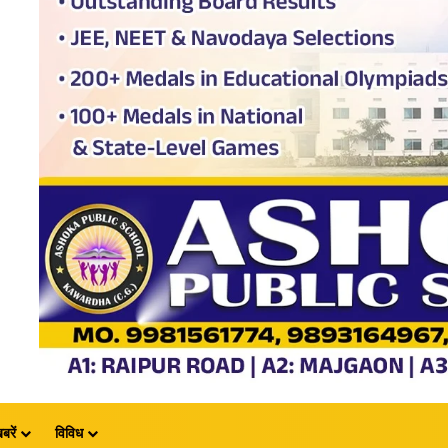
बरें
विविध