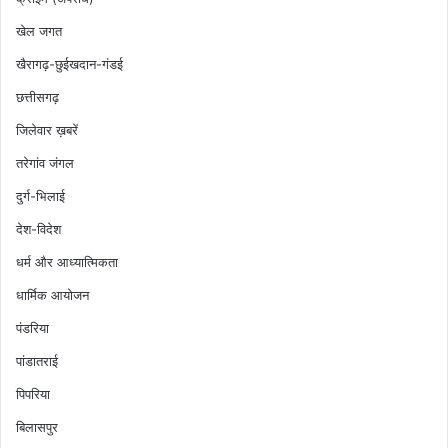
खेल जगत
खैरागढ़-छुईखदान-गंडई
छत्तीसगढ़
जिलेवार ख़बरें
तरेगांव जंगल
दुर्ग-भिलाई
देश-विदेश
धर्म और आध्यात्मिकता
धार्मिक आयोजन
पंडरिया
पांडातराई
पिपरिया
बिलासपुर