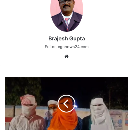
Brajesh Gupta
Editor, cgnnews24.com
Website
NSS
कैंप
में
हिंदू
छात्रों
को
जबरन
नमाज़
पढ़ाने