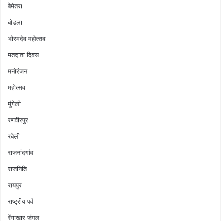
बेमेतरा
बोडला
भोरमदेव महोत्सव
मतदाता दिवस
मनोरंजन
महोत्सव
मुंगेली
रणवीरपुर
रबेली
राजनांदगांव
राजनिति
रायपुर
राष्ट्रीय पर्व
रेंगाखार जंगल