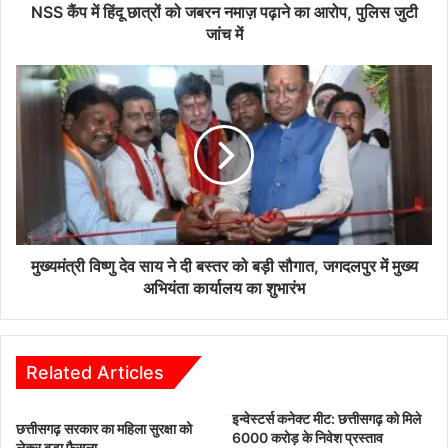
का
NSS कैंप में हिंदू छात्रों को जबरन नमाज़ पढ़ाने का आरोप, पुलिस जुटी
आरोप,
जांच में
पुलिस
जुटी
मुख्यमंत्री
जांच
विष्णु
में
देव
साय
ने
दी
बस्तर
को
बड़ी
सौगात,
मुख्यमंत्री विष्णु देव साय ने दी बस्तर को बड़ी सौगात, जगदलपुर में मुख्य
जगदलपुर
अभियंता कार्यालय का शुभारंभ
में
मुख्य
अभियंता
कार्यालय
Related Articles
का
शुभारंभ
इन्वेस्टर्स कनेक्ट मीट: छत्तीसगढ़ को मिले
छत्तीसगढ़ सरकार का महिला सुरक्षा को
6000 करोड़ के निवेश प्रस्ताव
लेकर बड़ा फैसला