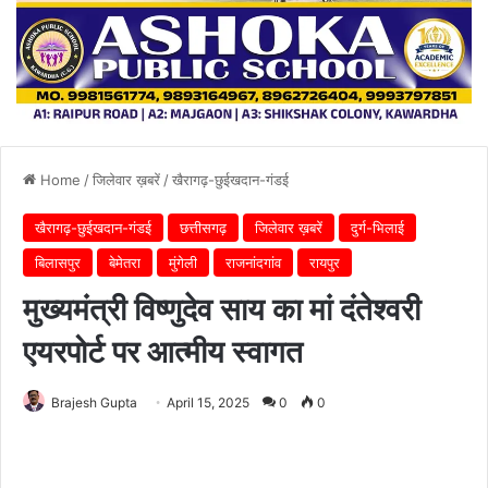
Home
/
जिलेवार ख़बरें
/
खैरागढ़-छुईखदान-गंडई
खैरागढ़-छुईखदान-गंडई
छत्तीसगढ़
जिलेवार ख़बरें
दुर्ग-भिलाई
बिलासपुर
बेमेतरा
मुंगेली
राजनांदगांव
रायपुर
मुख्यमंत्री विष्णुदेव साय का मां दंतेश्वरी
एयरपोर्ट पर आत्मीय स्वागत
Brajesh Gupta
April 15, 2025
0
0