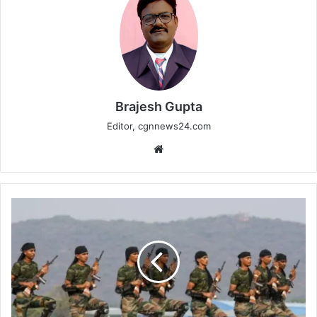
Brajesh Gupta
Editor, cgnnews24.com
Website
अग्निवीर
भर्ती
के
परिणाम
22
मार्च
को,
सफल