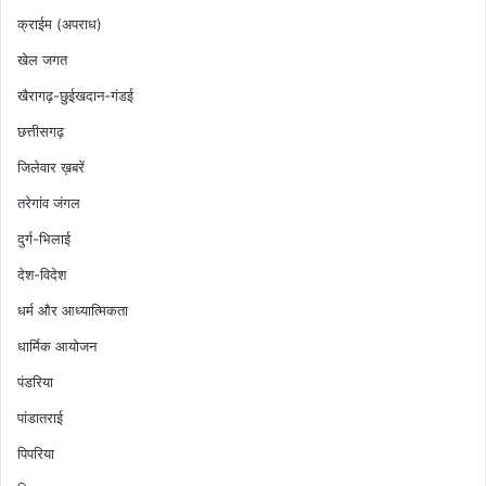
क्राईम (अपराध)
खेल जगत
खैरागढ़-छुईखदान-गंडई
छत्तीसगढ़
जिलेवार ख़बरें
तरेगांव जंगल
दुर्ग-भिलाई
देश-विदेश
धर्म और आध्यात्मिकता
धार्मिक आयोजन
पंडरिया
पांडातराई
पिपरिया