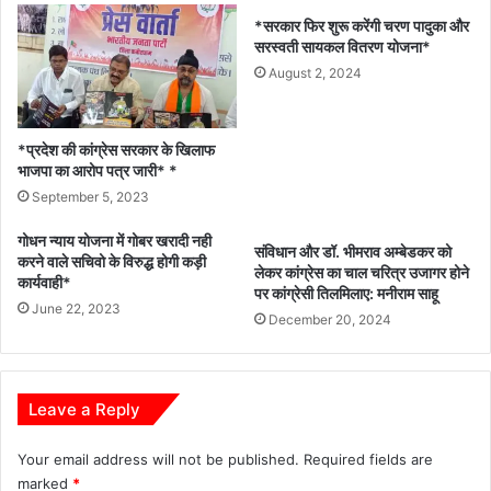
एवं
*सरकार फिर शुरू करेंगी चरण पादुका और
जनहित
सरस्वती सायकल वितरण योजना*
के
मुद्दों
August 2, 2024
को
सदन
में
*प्रदेश की कांग्रेस सरकार के खिलाफ
रखने
भाजपा का आरोप पत्र जारी* *
हेतु
September 5, 2023
मिला
सम्मान*
गोधन न्याय योजना में गोबर खरादी नही
संविधान और डॉ. भीमराव अम्बेडकर को
करने वाले सचिवो के विरुद्ध होगी कड़ी
लेकर कांग्रेस का चाल चरित्र उजागर होने
कार्यवाही*
पर कांग्रेसी तिलमिलाए: मनीराम साहू
June 22, 2023
December 20, 2024
Leave a Reply
Your email address will not be published.
Required fields are
marked
*