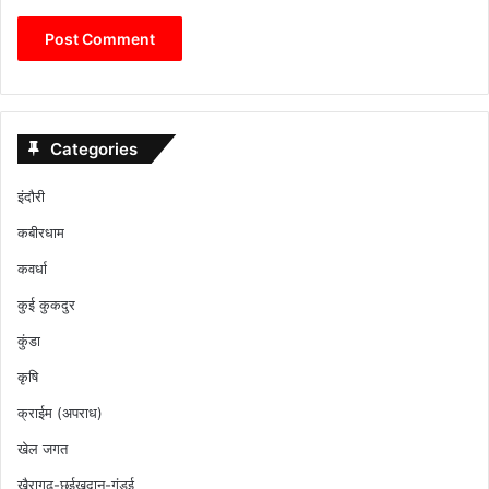
Categories
इंदौरी
कबीरधाम
कवर्धा
कुई कुकदुर
कुंडा
कृषि
क्राईम (अपराध)
खेल जगत
खैरागढ़-छुईखदान-गंडई