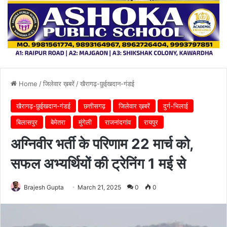
Home
/
जिलेवार ख़बरें
/
खैरागढ़-छुईखदान-गंडई
खैरागढ़-छुईखदान-गंडई
छत्तीसगढ़
जिलेवार ख़बरें
दुर्ग-भिलाई
बिलासपुर
बेमेतरा
मुंगेली
राजनांदगांव
रायपुर
अग्निवीर भर्ती के परिणाम 22 मार्च को,
सफल अभ्यर्थियों की ट्रेनिंग 1 मई से
Brajesh Gupta
March 21, 2025
0
0