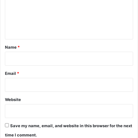
m
e
n
t
*
Name
*
Email
*
Website
Save my name, email, and website in this browser for the next
time I comment.