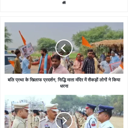
Website
बलि
प्रथा
के
खिलाफ
प्रदर्शन,
सिद्धि
माता
मंदिर
में
सैकड़ों
बलि प्रथा के खिलाफ प्रदर्शन, सिद्धि माता मंदिर में सैकड़ों लोगों ने किया
लोगों
धरना
ने
किया
पुलिस
धरना
अधीक्षक
ने
ली
जनरल
परेड