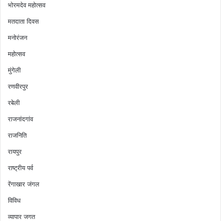
भोरमदेव महोत्सव
मतदाता दिवस
मनोरंजन
महोत्सव
मुंगेली
रणवीरपुर
रबेली
राजनांदगांव
राजनिति
रायपुर
राष्ट्रीय पर्व
रेंगाखार जंगल
विविध
व्यापार जगत