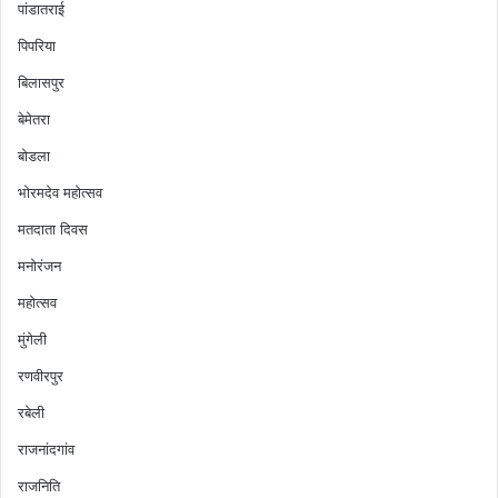
पांडातराई
पिपरिया
बिलासपुर
बेमेतरा
बोडला
भोरमदेव महोत्सव
मतदाता दिवस
मनोरंजन
महोत्सव
मुंगेली
रणवीरपुर
रबेली
राजनांदगांव
राजनिति