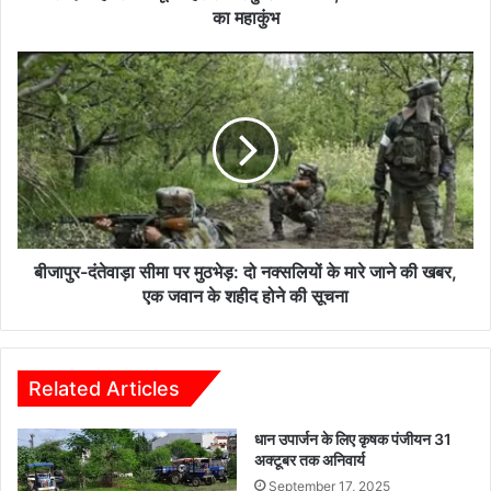
भक्तिभाव
का महाकुंभ
का
महाकुंभ
बीजापुर-
दंतेवाड़ा
सीमा
पर
मुठभेड़:
दो
नक्सलियों
के
मारे
जाने
बीजापुर-दंतेवाड़ा सीमा पर मुठभेड़: दो नक्सलियों के मारे जाने की खबर,
की
एक जवान के शहीद होने की सूचना
खबर,
एक
जवान
के
Related Articles
शहीद
होने
धान उपार्जन के लिए कृषक पंजीयन 31
की
अक्टूबर तक अनिवार्य
सूचना
September 17, 2025