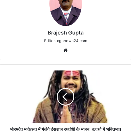
Brajesh Gupta
Editor, cgnnews24.com
Website
भोरमदेव
महोत्सव
में
गूंजेंगे
हंसराज
रघुवंशी
के
भजन,
कवर्धा
में
भोरमदेव महोत्सव में गूंजेंगे हंसराज रघुवंशी के भजन, कवर्धा में भक्तिभाव