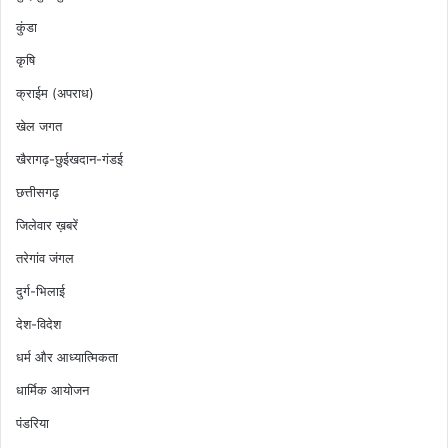
कुंडा
कृषि
क्राईम (अपराध)
खेल जगत
खैरागढ़-छुईखदान-गंडई
छत्तीसगढ़
जिलेवार ख़बरें
तरेगांव जंगल
दुर्ग-भिलाई
देश-विदेश
धर्म और आध्यात्मिकता
धार्मिक आयोजन
पंडरिया