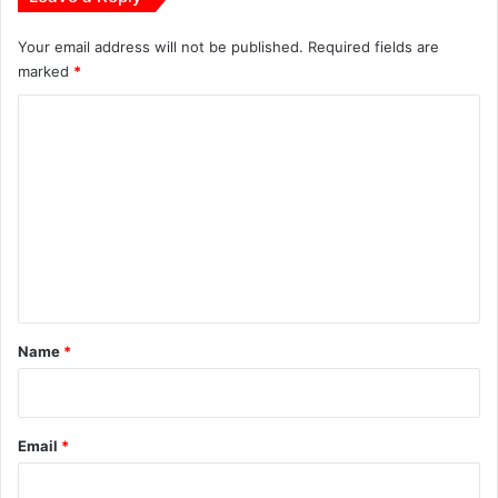
Your email address will not be published.
Required fields are
marked
*
C
o
m
m
e
n
t
*
Name
*
Email
*