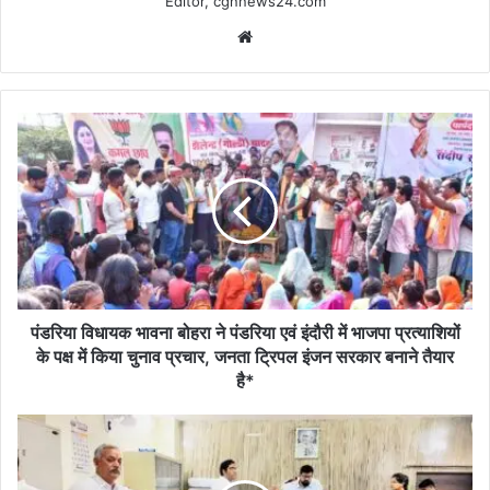
Editor, cgnnews24.com
Website
पंडरिया
विधायक
भावना
बोहरा
ने
पंडरिया
एवं
इंदौरी
में
भाजपा
पंडरिया विधायक भावना बोहरा ने पंडरिया एवं इंदौरी में भाजपा प्रत्याशियों
प्रत्याशियों
के पक्ष में किया चुनाव प्रचार, जनता ट्रिपल इंजन सरकार बनाने तैयार
के
है*
पक्ष
में
त्रिस्तरीय
किया
पंचायत
चुनाव
निर्वाचन