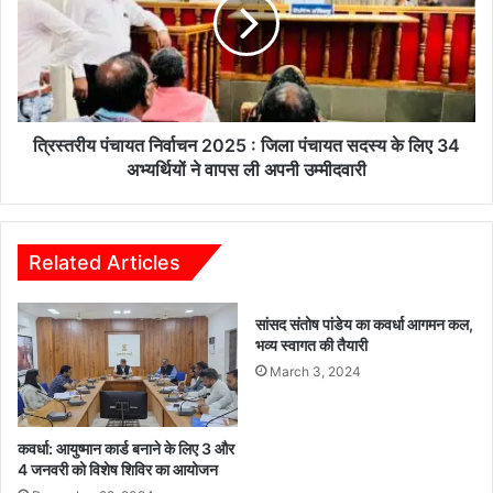
प्रचार,
2025
जनता
:
ट्रिपल
जिला
इंजन
पंचायत
सरकार
सदस्य
बनाने
के
तैयार
लिए
त्रिस्तरीय पंचायत निर्वाचन 2025 : जिला पंचायत सदस्य के लिए 34
है*
34
अभ्यर्थियों ने वापस ली अपनी उम्मीदवारी
अभ्यर्थियों
ने
वापस
ली
Related Articles
अपनी
उम्मीदवारी
सांसद संतोष पांडेय का कवर्धा आगमन कल,
भव्य स्वागत की तैयारी
March 3, 2024
कवर्धा: आयुष्मान कार्ड बनाने के लिए 3 और
4 जनवरी को विशेष शिविर का आयोजन