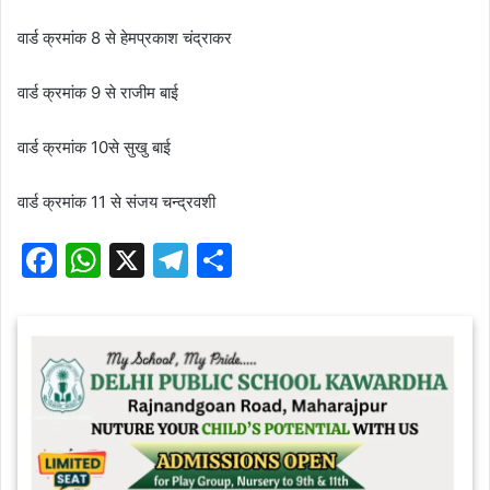
वार्ड क्रमांक 8 से हेमप्रकाश चंद्राकर
वार्ड क्रमांक 9 से राजीम बाई
वार्ड क्रमांक 10से सुखु बाई
वार्ड क्रमांक 11 से संजय चन्द्रवशी
F
W
X
T
S
a
h
el
h
c
at
e
ar
e
s
gr
e
b
A
a
o
p
m
o
p