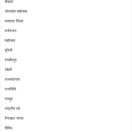
बोडला
भोरमदेव महोत्सव
मतदाता दिवस
मनोरंजन
महोत्सव
मुंगेली
रणवीरपुर
रबेली
राजनांदगांव
राजनिति
रायपुर
राष्ट्रीय पर्व
रेंगाखार जंगल
विविध