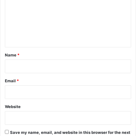
m
m
e
n
t
*
Name
*
Email
*
Website
Save my name, email, and website in this browser for the next