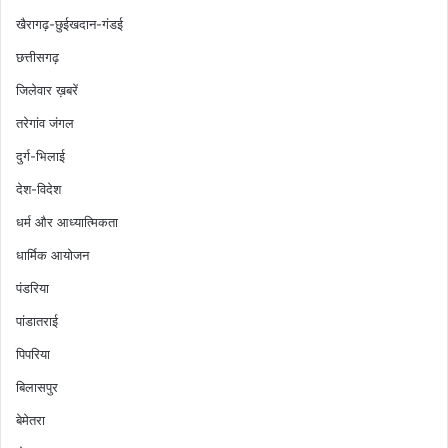
खैरागढ़-छुईखदान-गंडई
छत्तीसगढ़
जिलेवार ख़बरें
तरेगांव जंगल
दुर्ग-भिलाई
देश-विदेश
धर्म और आध्यात्मिकता
धार्मिक आयोजन
पंडरिया
पांडातराई
पिपरिया
बिलासपुर
बेमेतरा